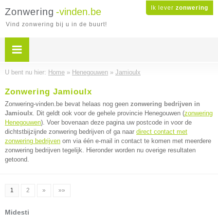
Ik lever
zonwering
Zonwering
-vinden.be
Vind zonwering bij u in de buurt!
U bent nu hier:
Home
»
Henegouwen
»
Jamioulx
Zonwering Jamioulx
Zonwering-vinden.be bevat helaas nog geen
zonwering bedrijven in
Jamioulx
. Dit geldt ook voor de gehele provincie Henegouwen (
zonwering
Henegouwen
). Voer bovenaan deze pagina uw postcode in voor de
dichtstbijzijnde zonwering bedrijven of ga naar
direct contact met
zonwering bedrijven
om via één e-mail in contact te komen met meerdere
zonwering bedrijven tegelijk. Hieronder worden nu overige resultaten
getoond.
1
2
»
»»
Midesti