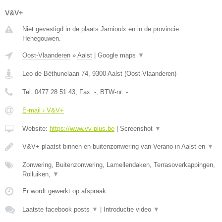
V&V+
Niet gevestigd in de plaats Jamioulx en in de provincie
Henegouwen.
Oost-Vlaanderen
»
Aalst
|
Google maps
▼
Leo de Béthunelaan 74
,
9300
Aalst
(
Oost-Vlaanderen
)
Tel:
0477 28 51 43
, Fax:
-
, BTW-nr:
-
E-mail › V&V+
Website:
https://www.vv-plus.be
|
Screenshot
▼
V&V+ plaatst binnen en buitenzonwering van Verano in Aalst en
▼
Zonwering, Buitenzonwering, Lamellendaken, Terrasoverkappingen,
Rolluiken,
▼
Er wordt gewerkt op afspraak.
Laatste facebook posts
▼
|
Introductie video
▼