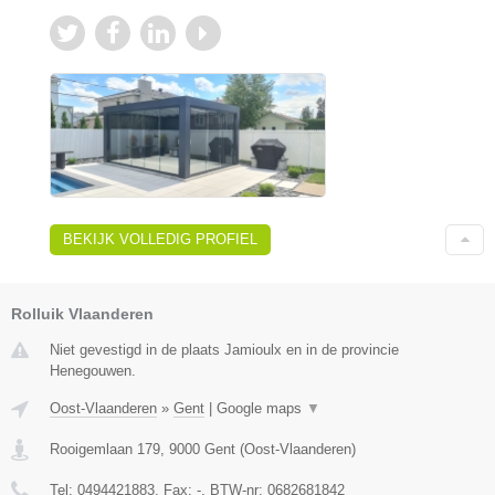
BEKIJK VOLLEDIG PROFIEL
Rolluik Vlaanderen
Niet gevestigd in de plaats Jamioulx en in de provincie
Henegouwen.
Oost-Vlaanderen
»
Gent
|
Google maps
▼
Rooigemlaan 179
,
9000
Gent
(
Oost-Vlaanderen
)
Tel:
0494421883
, Fax:
-
, BTW-nr:
0682681842