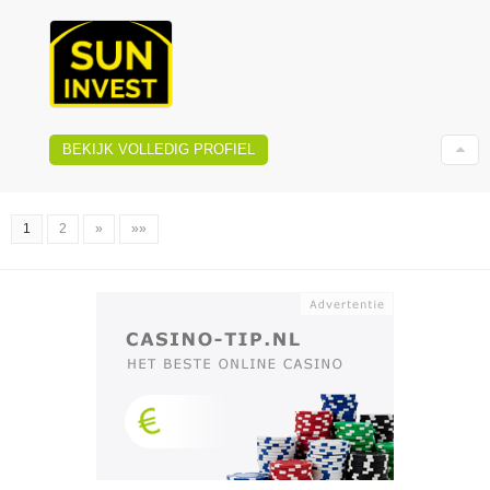
BEKIJK VOLLEDIG PROFIEL
1
2
»
»»