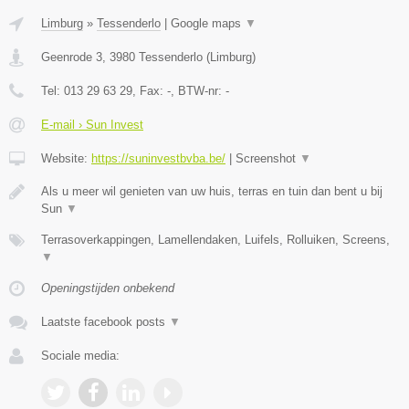
Limburg
»
Tessenderlo
|
Google maps
▼
Geenrode 3
,
3980
Tessenderlo
(
Limburg
)
Tel:
013 29 63 29
, Fax:
-
, BTW-nr:
-
E-mail › Sun Invest
Website:
https://suninvestbvba.be/
|
Screenshot
▼
Als u meer wil genieten van uw huis, terras en tuin dan bent u bij
Sun
▼
Terrasoverkappingen, Lamellendaken, Luifels, Rolluiken, Screens,
▼
Openingstijden onbekend
Laatste facebook posts
▼
Sociale media: