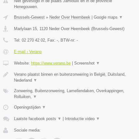
Niet gevestigd in de plaats Jamioulx en in de provincie
Henegouwen.
Brussels-Gewest
»
Neder Over Heembeek
|
Google maps
▼
Marlylaan 15
,
1120
Neder Over Heembeek
(
Brussels-Gewest
)
Tel:
02 270 42 02
, Fax:
-
, BTW-nr:
-
E-mail › Verano
Website:
https://www.verano.be
|
Screenshot
▼
Verano plaatst binnen en buitenzonwering in België, Duitsland,
Nederland
▼
Zonwering, Buitenzonwering, Lamellendaken, Overkappingen,
Rolluiken,
▼
Openingstijden
▼
Laatste facebook posts
▼
|
Introductie video
▼
Sociale media: