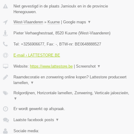
Niet gevestigd in de plaats Jamioulx en in de provincie
Henegouwen.
West-Vlaanderen
»
Kuurne
|
Google maps
▼
Pieter Verhaeghestraat
,
8520
Kuurne
(
West-Vlaanderen
)
Tel:
+3256906677
, Fax:
-
, BTW-nr:
BE0648888527
E-mail › LATTESTORE.BE
Website:
https://www.lattestore.be
|
Screenshot
▼
Raamdecoratie en zonwering online kopen? Lattestore produceert
lamellen,
▼
Rolgordijnen, Horizontale lamellen, Zonwering, Verticale jaloezieën,
▼
Er wordt gewerkt op afspraak.
Laatste facebook posts
▼
Sociale media: