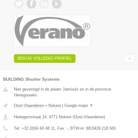
BEKIJK VOLLEDIG PROFIEL
BUILDING Shutter Systems
Niet gevestigd in de plaats Jamioulx en in de provincie
Henegouwen.
Oost-Vlaanderen
»
Nokere
|
Google maps
▼
Herlegemstraat 14
,
9771
Nokere
(
Oost-Vlaanderen
)
Tel:
+32 (0)56 60 48 11
, Fax:
-
, BTW-nr:
BE0429.218.565