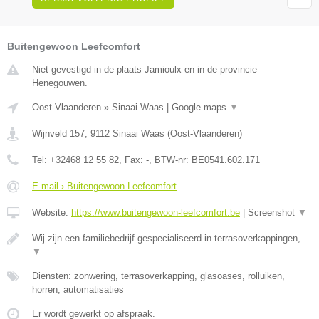
Buitengewoon Leefcomfort
Niet gevestigd in de plaats Jamioulx en in de provincie
Henegouwen.
Oost-Vlaanderen
»
Sinaai Waas
|
Google maps
▼
Wijnveld 157
,
9112
Sinaai Waas
(
Oost-Vlaanderen
)
Tel:
+32468 12 55 82
, Fax:
-
, BTW-nr:
BE0541.602.171
E-mail › Buitengewoon Leefcomfort
Website:
https://www.buitengewoon-leefcomfort.be
|
Screenshot
▼
Wij zijn een familiebedrijf gespecialiseerd in terrasoverkappingen,
▼
Diensten: zonwering, terrasoverkapping, glasoases, rolluiken,
horren, automatisaties
Er wordt gewerkt op afspraak.