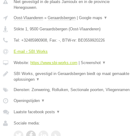
Niet gevestigd in de plaats Jamioulx en in de provincie
Henegouwen.
Oost-Vlaanderen
»
Geraardsbergen
|
Google maps
▼
Stikte 1
,
9500
Geraardsbergen
(
Oost-Vlaanderen
)
Tel:
+32485980908
, Fax:
-
, BTW-nr:
BE0559920226
E-mail › SBI Works
Website:
https://www.sbi-works.com
|
Screenshot
▼
SBI Works, gevestigd in Geraardsbergen biedt op maat gemaakte
oplossingen
▼
Diensten: Zonwering, Rolluiken, Sectionale poorten, Vliegenramen
Openingstijden
▼
Laatste facebook posts
▼
Sociale media: