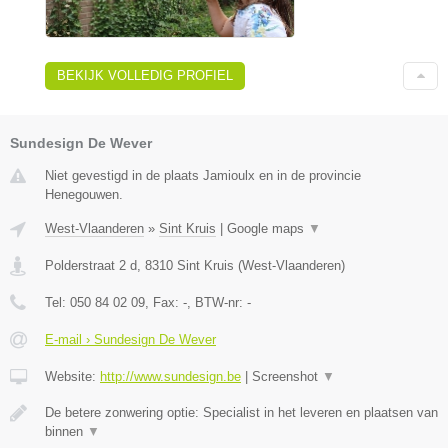
BEKIJK VOLLEDIG PROFIEL
Sundesign De Wever
Niet gevestigd in de plaats Jamioulx en in de provincie
Henegouwen.
West-Vlaanderen
»
Sint Kruis
|
Google maps
▼
Polderstraat 2 d
,
8310
Sint Kruis
(
West-Vlaanderen
)
Tel:
050 84 02 09
, Fax:
-
, BTW-nr:
-
E-mail › Sundesign De Wever
Website:
http://www.sundesign.be
|
Screenshot
▼
De betere zonwering optie: Specialist in het leveren en plaatsen van
binnen
▼