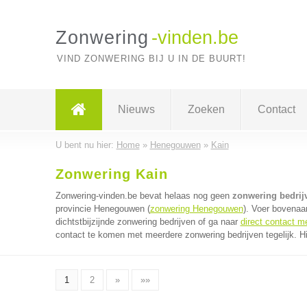
Zonwering
-vinden.be
VIND ZONWERING BIJ U IN DE BUURT!
Nieuws
Zoeken
Contact
U bent nu hier:
Home
»
Henegouwen
»
Kain
Zonwering Kain
Zonwering-vinden.be bevat helaas nog geen
zonwering bedrij
provincie Henegouwen (
zonwering Henegouwen
). Voer bovenaa
dichtstbijzijnde zonwering bedrijven of ga naar
direct contact m
contact te komen met meerdere zonwering bedrijven tegelijk. H
1
2
»
»»