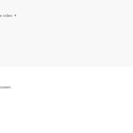
ie video
▼
gouwen.