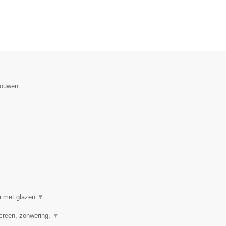
gouwen.
a met glazen
▼
creen, zonwering,
▼