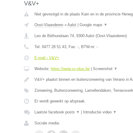
V&V+
Niet gevestigd in de plaats Kain en in de provincie Hene
Oost-Vlaanderen
»
Aalst
|
Google maps
▼
Leo de Béthunelaan 74
,
9300
Aalst
(
Oost-Vlaanderen
)
Tel:
0477 28 51 43
, Fax:
-
, BTW-nr:
-
E-mail › V&V+
Website:
https://www.vv-plus.be
|
Screenshot
▼
V&V+ plaatst binnen en buitenzonwering van Verano in A
Zonwering, Buitenzonwering, Lamellendaken, Terrasoverk
Er wordt gewerkt op afspraak.
Laatste facebook posts
▼
|
Introductie video
▼
Sociale media: