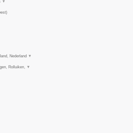
s
▼
est
)
sland, Nederland
▼
gen, Rolluiken,
▼