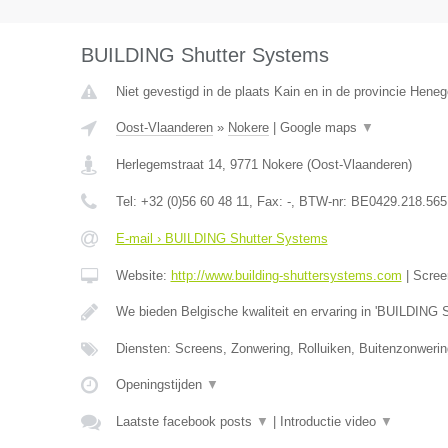
BUILDING Shutter Systems
Niet gevestigd in de plaats Kain en in de provincie Hene
Oost-Vlaanderen
»
Nokere
|
Google maps
▼
Herlegemstraat 14
,
9771
Nokere
(
Oost-Vlaanderen
)
Tel:
+32 (0)56 60 48 11
, Fax:
-
, BTW-nr:
BE0429.218.565
E-mail › BUILDING Shutter Systems
Website:
http://www.building-shuttersystems.com
|
Scree
We bieden Belgische kwaliteit en ervaring in 'BUILDING 
Diensten: Screens, Zonwering, Rolluiken, Buitenzonweri
Openingstijden
▼
Laatste facebook posts
▼
|
Introductie video
▼