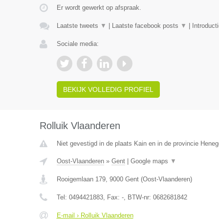
Er wordt gewerkt op afspraak.
Laatste tweets
▼
|
Laatste facebook posts
▼
|
Introduct
Sociale media:
BEKIJK VOLLEDIG PROFIEL
Rolluik Vlaanderen
Niet gevestigd in de plaats Kain en in de provincie Hene
Oost-Vlaanderen
»
Gent
|
Google maps
▼
Rooigemlaan 179
,
9000
Gent
(
Oost-Vlaanderen
)
Tel:
0494421883
, Fax:
-
, BTW-nr:
0682681842
E-mail › Rolluik Vlaanderen