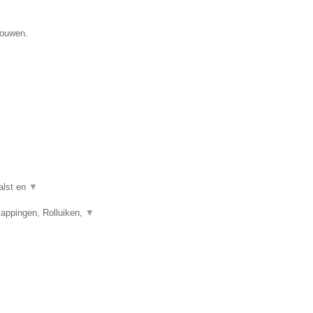
gouwen.
alst en
▼
appingen, Rolluiken,
▼