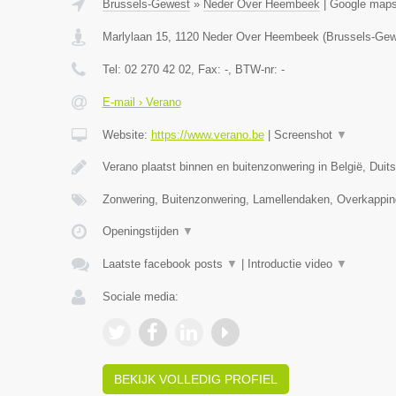
Brussels-Gewest
»
Neder Over Heembeek
|
Google map
Marlylaan 15
,
1120
Neder Over Heembeek
(
Brussels-Gew
Tel:
02 270 42 02
, Fax:
-
, BTW-nr:
-
E-mail › Verano
Website:
https://www.verano.be
|
Screenshot
▼
Verano plaatst binnen en buitenzonwering in België, Duit
Zonwering, Buitenzonwering, Lamellendaken, Overkappin
Openingstijden
▼
Laatste facebook posts
▼
|
Introductie video
▼
Sociale media:
BEKIJK VOLLEDIG PROFIEL