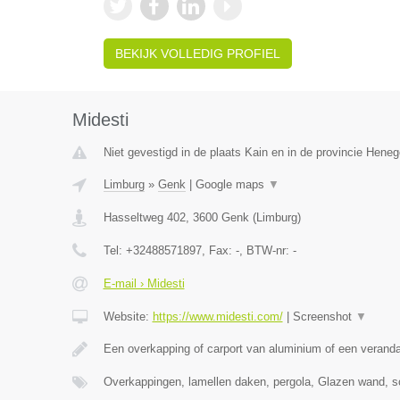
BEKIJK VOLLEDIG PROFIEL
Midesti
Niet gevestigd in de plaats Kain en in de provincie Hene
Limburg
»
Genk
|
Google maps
▼
Hasseltweg 402
,
3600
Genk
(
Limburg
)
Tel:
+32488571897
, Fax:
-
, BTW-nr:
-
E-mail › Midesti
Website:
https://www.midesti.com/
|
Screenshot
▼
Een overkapping of carport van aluminium of een verand
Overkappingen, lamellen daken, pergola, Glazen wand, s