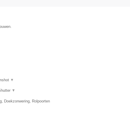
gouwen.
nshot
▼
Shutter
▼
ng, Doekzonwering, Rolpoorten