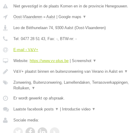
Niet gevestigd in de plaats Komen en in de provincie Henegouwen.
Oost-Vlaanderen
»
Aalst
|
Google maps
▼
Leo de Béthunelaan 74
,
9300
Aalst
(
Oost-Vlaanderen
)
Tel:
0477 28 51 43
, Fax:
-
, BTW-nr:
-
E-mail › V&V+
Website:
https://www.vv-plus.be
|
Screenshot
▼
V&V+ plaatst binnen en buitenzonwering van Verano in Aalst en
▼
Zonwering, Buitenzonwering, Lamellendaken, Terrasoverkappingen,
Rolluiken,
▼
Er wordt gewerkt op afspraak.
Laatste facebook posts
▼
|
Introductie video
▼
Sociale media: