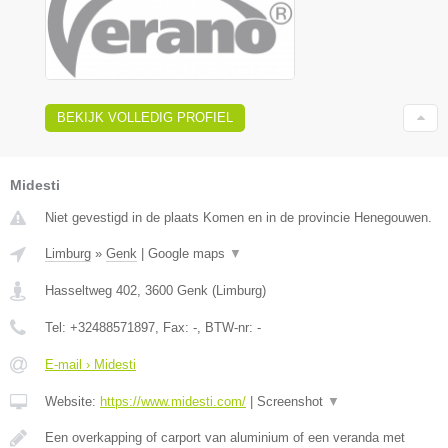
BEKIJK VOLLEDIG PROFIEL
Midesti
Niet gevestigd in de plaats Komen en in de provincie Henegouwen.
Limburg
»
Genk
|
Google maps
▼
Hasseltweg 402
,
3600
Genk
(
Limburg
)
Tel:
+32488571897
, Fax:
-
, BTW-nr:
-
E-mail › Midesti
Website:
https://www.midesti.com/
|
Screenshot
▼
Een overkapping of carport van aluminium of een veranda met