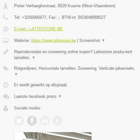
Pieter Verhaeghestraat
,
8520
Kuurne
(
West-Vlaanderen
)
Tel:
+3256906677
, Fax:
-
, BTW-nr:
BE0648888527
E-mail › LATTESTORE.BE
Website:
https://www.lattestore.be
|
Screenshot
▼
Raamdecoratie en zonwering online kopen? Lattestore produceert
lamellen,
▼
Rolgordijnen, Horizontale lamellen, Zonwering, Verticale jaloezieën,
▼
Er wordt gewerkt op afspraak.
Laatste facebook posts
▼
Sociale media: