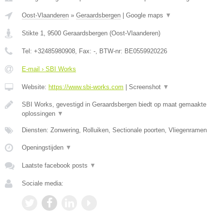
Oost-Vlaanderen
»
Geraardsbergen
|
Google maps
▼
Stikte 1
,
9500
Geraardsbergen
(
Oost-Vlaanderen
)
Tel:
+32485980908
, Fax:
-
, BTW-nr:
BE0559920226
E-mail › SBI Works
Website:
https://www.sbi-works.com
|
Screenshot
▼
SBI Works, gevestigd in Geraardsbergen biedt op maat gemaakte
oplossingen
▼
Diensten: Zonwering, Rolluiken, Sectionale poorten, Vliegenramen
Openingstijden
▼
Laatste facebook posts
▼
Sociale media: