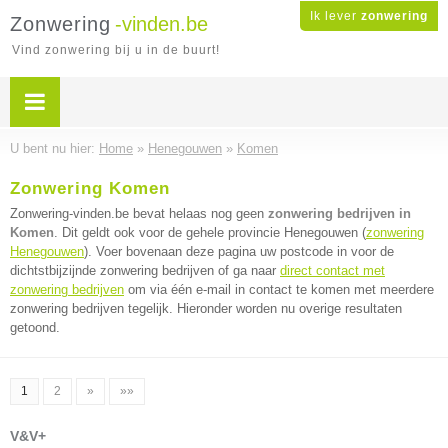
Ik lever
zonwering
Zonwering
-vinden.be
Vind zonwering bij u in de buurt!
U bent nu hier:
Home
»
Henegouwen
»
Komen
Zonwering Komen
Zonwering-vinden.be bevat helaas nog geen
zonwering bedrijven in
Komen
. Dit geldt ook voor de gehele provincie Henegouwen (
zonwering
Henegouwen
). Voer bovenaan deze pagina uw postcode in voor de
dichtstbijzijnde zonwering bedrijven of ga naar
direct contact met
zonwering bedrijven
om via één e-mail in contact te komen met meerdere
zonwering bedrijven tegelijk. Hieronder worden nu overige resultaten
getoond.
1
2
»
»»
V&V+