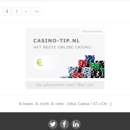
1
2
»
»»
Uw advertentie hier? Mail ons
Ik kwam, ik zocht, ik vond - Julius Caesar / 47 v.Chr. ;)