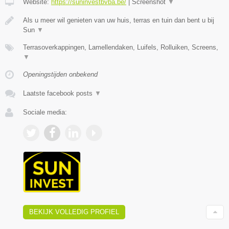
Website:
https://suninvestbvba.be/
|
Screenshot
▼
Als u meer wil genieten van uw huis, terras en tuin dan bent u bij
Sun
▼
Terrasoverkappingen, Lamellendaken, Luifels, Rolluiken, Screens,
▼
Openingstijden onbekend
Laatste facebook posts
▼
Sociale media:
BEKIJK VOLLEDIG PROFIEL