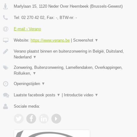
Marlylaan 15
,
1120
Neder Over Heembeek
(
Brussels-Gewest
)
Tel:
02 270 42 02
, Fax:
-
, BTW-nr:
-
E-mail › Verano
Website:
https://www.verano.be
|
Screenshot
▼
Verano plaatst binnen en buitenzonwering in België, Duitsland,
Nederland
▼
Zonwering, Buitenzonwering, Lamellendaken, Overkappingen,
Rolluiken,
▼
Openingstijden
▼
Laatste facebook posts
▼
|
Introductie video
▼
Sociale media: