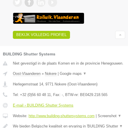
BEKIJK VOLLEDIG PROFIEL
BUILDING Shutter Systems
Niet gevestigd in de plaats Komen en in de provincie Henegouwen.
Oost-Vlaanderen
»
Nokere
|
Google maps
▼
Herlegemstraat 14
,
9771
Nokere
(
Oost-Vlaanderen
)
Tel:
+32 (0)56 60 48 11
, Fax:
-
, BTW-nr:
BE0429.218.565
E-mail › BUILDING Shutter Systems
Website:
http://www.building-shuttersystems.com
|
Screenshot
▼
We bieden Belgische kwaliteit en ervaring in 'BUILDING Shutter
▼