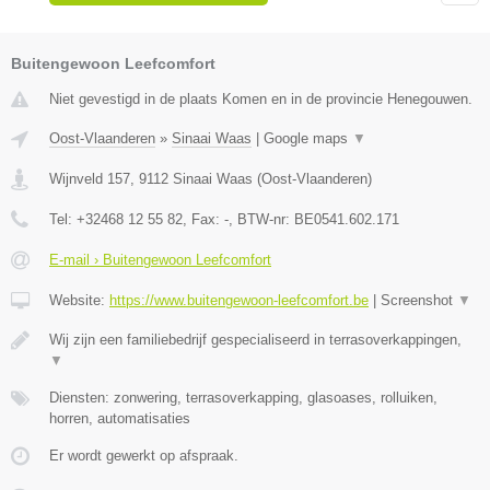
Buitengewoon Leefcomfort
Niet gevestigd in de plaats Komen en in de provincie Henegouwen.
Oost-Vlaanderen
»
Sinaai Waas
|
Google maps
▼
Wijnveld 157
,
9112
Sinaai Waas
(
Oost-Vlaanderen
)
Tel:
+32468 12 55 82
, Fax:
-
, BTW-nr:
BE0541.602.171
E-mail › Buitengewoon Leefcomfort
Website:
https://www.buitengewoon-leefcomfort.be
|
Screenshot
▼
Wij zijn een familiebedrijf gespecialiseerd in terrasoverkappingen,
▼
Diensten: zonwering, terrasoverkapping, glasoases, rolluiken,
horren, automatisaties
Er wordt gewerkt op afspraak.