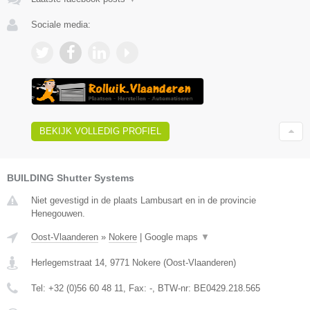
Sociale media:
BEKIJK VOLLEDIG PROFIEL
BUILDING Shutter Systems
Niet gevestigd in de plaats Lambusart en in de provincie
Henegouwen.
Oost-Vlaanderen
»
Nokere
|
Google maps
▼
Herlegemstraat 14
,
9771
Nokere
(
Oost-Vlaanderen
)
Tel:
+32 (0)56 60 48 11
, Fax:
-
, BTW-nr:
BE0429.218.565