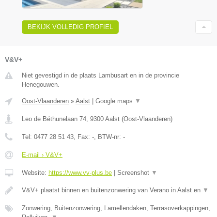
BEKIJK VOLLEDIG PROFIEL
V&V+
Niet gevestigd in de plaats Lambusart en in de provincie
Henegouwen.
Oost-Vlaanderen
»
Aalst
|
Google maps
▼
Leo de Béthunelaan 74
,
9300
Aalst
(
Oost-Vlaanderen
)
Tel:
0477 28 51 43
, Fax:
-
, BTW-nr:
-
E-mail › V&V+
Website:
https://www.vv-plus.be
|
Screenshot
▼
V&V+ plaatst binnen en buitenzonwering van Verano in Aalst en
▼
Zonwering, Buitenzonwering, Lamellendaken, Terrasoverkappingen,