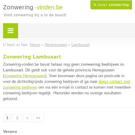
Ik lever
zonwering
Zonwering
-vinden.be
Vind zonwering bij u in de buurt!
U bent nu hier:
Home
»
Henegouwen
»
Lambusart
Zonwering Lambusart
Zonwering-vinden.be bevat helaas nog geen
zonwering bedrijven in
Lambusart
. Dit geldt ook voor de gehele provincie Henegouwen
(
zonwering Henegouwen
). Voer bovenaan deze pagina uw postcode in
voor de dichtstbijzijnde zonwering bedrijven of ga naar
direct contact met
zonwering bedrijven
om via één e-mail in contact te komen met meerdere
zonwering bedrijven tegelijk. Hieronder worden nu overige resultaten
getoond.
1
2
»
»»
Verano