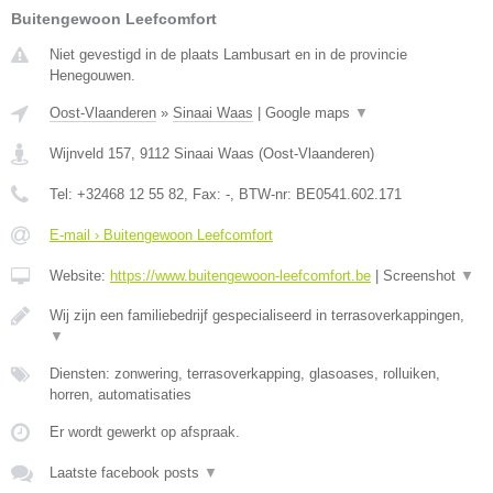
Buitengewoon Leefcomfort
Niet gevestigd in de plaats Lambusart en in de provincie
Henegouwen.
Oost-Vlaanderen
»
Sinaai Waas
|
Google maps
▼
Wijnveld 157
,
9112
Sinaai Waas
(
Oost-Vlaanderen
)
Tel:
+32468 12 55 82
, Fax:
-
, BTW-nr:
BE0541.602.171
E-mail › Buitengewoon Leefcomfort
Website:
https://www.buitengewoon-leefcomfort.be
|
Screenshot
▼
Wij zijn een familiebedrijf gespecialiseerd in terrasoverkappingen,
▼
Diensten: zonwering, terrasoverkapping, glasoases, rolluiken,
horren, automatisaties
Er wordt gewerkt op afspraak.
Laatste facebook posts
▼