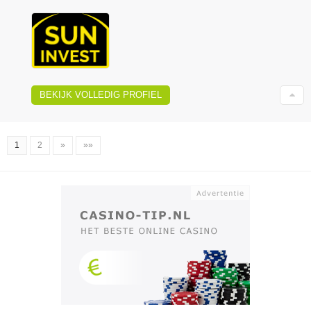
BEKIJK VOLLEDIG PROFIEL
1
2
»
»»