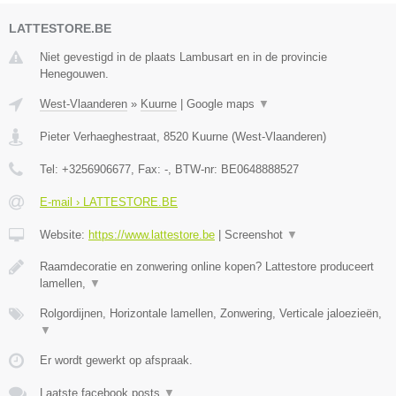
LATTESTORE.BE
Niet gevestigd in de plaats Lambusart en in de provincie
Henegouwen.
West-Vlaanderen
»
Kuurne
|
Google maps
▼
Pieter Verhaeghestraat
,
8520
Kuurne
(
West-Vlaanderen
)
Tel:
+3256906677
, Fax:
-
, BTW-nr:
BE0648888527
E-mail › LATTESTORE.BE
Website:
https://www.lattestore.be
|
Screenshot
▼
Raamdecoratie en zonwering online kopen? Lattestore produceert
lamellen,
▼
Rolgordijnen, Horizontale lamellen, Zonwering, Verticale jaloezieën,
▼
Er wordt gewerkt op afspraak.
Laatste facebook posts
▼