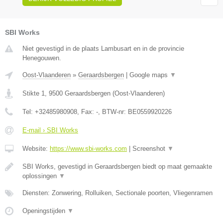
SBI Works
Niet gevestigd in de plaats Lambusart en in de provincie
Henegouwen.
Oost-Vlaanderen
»
Geraardsbergen
|
Google maps
▼
Stikte 1
,
9500
Geraardsbergen
(
Oost-Vlaanderen
)
Tel:
+32485980908
, Fax:
-
, BTW-nr:
BE0559920226
E-mail › SBI Works
Website:
https://www.sbi-works.com
|
Screenshot
▼
SBI Works, gevestigd in Geraardsbergen biedt op maat gemaakte
oplossingen
▼
Diensten: Zonwering, Rolluiken, Sectionale poorten, Vliegenramen
Openingstijden
▼