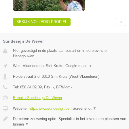
BEKIJK VOLLEDIG PROFIEL
Sundesign De Wever
Niet gevestigd in de plaats Lambusart en in de provincie
Henegouwen.
West-Vlaanderen
»
Sint Kruis
|
Google maps
▼
Polderstraat 2 d
,
8310
Sint Kruis
(
West-Vlaanderen
)
Tel:
050 84 02 09
, Fax:
-
, BTW-nr:
-
E-mail › Sundesign De Wever
Website:
http://www.sundesign.be
|
Screenshot
▼
De betere zonwering optie: Specialist in het leveren en plaatsen van
binnen
▼