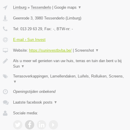
Limburg
»
Tessenderlo
|
Google maps
▼
Geenrode 3
,
3980
Tessenderlo
(
Limburg
)
Tel:
013 29 63 29
, Fax:
-
, BTW-nr:
-
E-mail › Sun Invest
Website:
https://suninvestbvba.be/
|
Screenshot
▼
Als u meer wil genieten van uw huis, terras en tuin dan bent u bij
Sun
▼
Terrasoverkappingen, Lamellendaken, Luifels, Rolluiken, Screens,
▼
Openingstijden onbekend
Laatste facebook posts
▼
Sociale media: