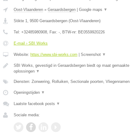
Oost-Vlaanderen
»
Geraardsbergen
|
Google maps
▼
Stikte 1
,
9500
Geraardsbergen
(
Oost-Vlaanderen
)
Tel:
+32485980908
, Fax:
-
, BTW-nr:
BE0559920226
E-mail › SBI Works
Website:
https://www.sbi-works.com
|
Screenshot
▼
SBI Works, gevestigd in Geraardsbergen biedt op maat gemaakte
oplossingen
▼
Diensten: Zonwering, Rolluiken, Sectionale poorten, Vliegenramen
Openingstijden
▼
Laatste facebook posts
▼
Sociale media: