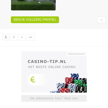
BEKIJK VOLLEDIG PROFIEL
1
2
»
»»
Uw advertentie hier? Mail ons