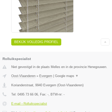
BEKIJK VOLLEDIG PROFIEL
Rolluikspecialist
Niet gevestigd in de plaats Melles en in de provincie Henegouwen.
Oost-Vlaanderen
»
Evergem
|
Google maps
▼
Korianderstraat
,
9940
Evergem
(
Oost-Vlaanderen
)
Tel:
0495 73 66 06
, Fax:
-
, BTW-nr:
-
E-mail › Rolluikspecialist