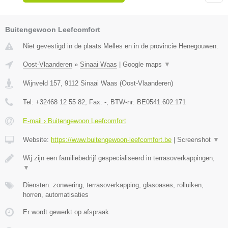
Buitengewoon Leefcomfort
Niet gevestigd in de plaats Melles en in de provincie Henegouwen.
Oost-Vlaanderen
»
Sinaai Waas
|
Google maps
▼
Wijnveld 157
,
9112
Sinaai Waas
(
Oost-Vlaanderen
)
Tel:
+32468 12 55 82
, Fax:
-
, BTW-nr:
BE0541.602.171
E-mail › Buitengewoon Leefcomfort
Website:
https://www.buitengewoon-leefcomfort.be
|
Screenshot
▼
Wij zijn een familiebedrijf gespecialiseerd in terrasoverkappingen,
▼
Diensten: zonwering, terrasoverkapping, glasoases, rolluiken,
horren, automatisaties
Er wordt gewerkt op afspraak.