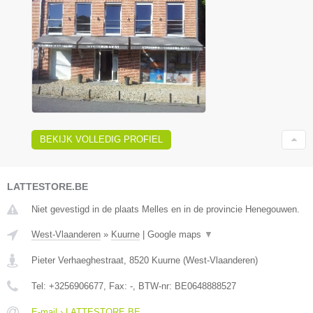
BEKIJK VOLLEDIG PROFIEL
LATTESTORE.BE
Niet gevestigd in de plaats Melles en in de provincie Henegouwen.
West-Vlaanderen
»
Kuurne
|
Google maps
▼
Pieter Verhaeghestraat
,
8520
Kuurne
(
West-Vlaanderen
)
Tel:
+3256906677
, Fax:
-
, BTW-nr:
BE0648888527
E-mail › LATTESTORE.BE