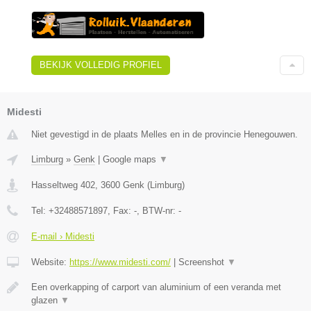
BEKIJK VOLLEDIG PROFIEL
Midesti
Niet gevestigd in de plaats Melles en in de provincie Henegouwen.
Limburg
»
Genk
|
Google maps
▼
Hasseltweg 402
,
3600
Genk
(
Limburg
)
Tel:
+32488571897
, Fax:
-
, BTW-nr:
-
E-mail › Midesti
Website:
https://www.midesti.com/
|
Screenshot
▼
Een overkapping of carport van aluminium of een veranda met
glazen
▼