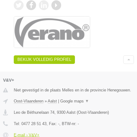
BEKIJK VOLLEDIG PROFIEL
V&V+
Niet gevestigd in de plaats Melles en in de provincie Henegouwen.
Oost-Vlaanderen
»
Aalst
|
Google maps
▼
Leo de Béthunelaan 74
,
9300
Aalst
(
Oost-Vlaanderen
)
Tel:
0477 28 51 43
, Fax:
-
, BTW-nr:
-
E-mail › V&V+