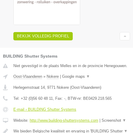
BEKIJK VOLLEDIG PROFIEL
BUILDING Shutter Systems
Niet gevestigd in de plaats Melles en in de provincie Henegouwen.
Oost-Vlaanderen
»
Nokere
|
Google maps
▼
Herlegemstraat 14
,
9771
Nokere
(
Oost-Vlaanderen
)
Tel:
+32 (0)56 60 48 11
, Fax:
-
, BTW-nr:
BE0429.218.565
E-mail › BUILDING Shutter Systems
Website:
http://www.building-shuttersystems.com
|
Screenshot
▼
We bieden Belgische kwaliteit en ervaring in 'BUILDING Shutter
▼