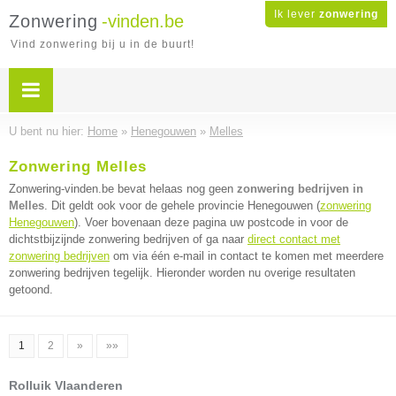
Ik lever
zonwering
Zonwering
-vinden.be
Vind zonwering bij u in de buurt!
U bent nu hier:
Home
»
Henegouwen
»
Melles
Zonwering Melles
Zonwering-vinden.be bevat helaas nog geen
zonwering bedrijven in
Melles
. Dit geldt ook voor de gehele provincie Henegouwen (
zonwering
Henegouwen
). Voer bovenaan deze pagina uw postcode in voor de
dichtstbijzijnde zonwering bedrijven of ga naar
direct contact met
zonwering bedrijven
om via één e-mail in contact te komen met meerdere
zonwering bedrijven tegelijk. Hieronder worden nu overige resultaten
getoond.
1
2
»
»»
Rolluik Vlaanderen