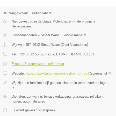
Buitengewoon Leefcomfort
Niet gevestigd in de plaats Molenbaix en in de provincie
Henegouwen.
Oost-Vlaanderen
»
Sinaai Waas
|
Google maps
▼
Wijnveld 157
,
9112
Sinaai Waas
(
Oost-Vlaanderen
)
Tel:
+32468 12 55 82
, Fax:
-
, BTW-nr:
BE0541.602.171
E-mail › Buitengewoon Leefcomfort
Website:
https://www.buitengewoon-leefcomfort.be
|
Screenshot
▼
Wij zijn een familiebedrijf gespecialiseerd in terrasoverkappingen,
▼
Diensten: zonwering, terrasoverkapping, glasoases, rolluiken,
horren, automatisaties
Er wordt gewerkt op afspraak.