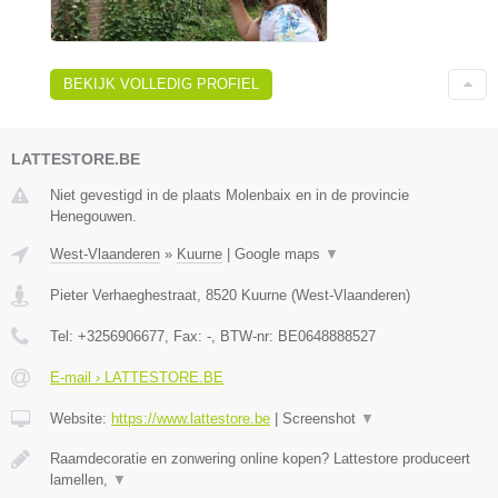
BEKIJK VOLLEDIG PROFIEL
LATTESTORE.BE
Niet gevestigd in de plaats Molenbaix en in de provincie
Henegouwen.
West-Vlaanderen
»
Kuurne
|
Google maps
▼
Pieter Verhaeghestraat
,
8520
Kuurne
(
West-Vlaanderen
)
Tel:
+3256906677
, Fax:
-
, BTW-nr:
BE0648888527
E-mail › LATTESTORE.BE
Website:
https://www.lattestore.be
|
Screenshot
▼
Raamdecoratie en zonwering online kopen? Lattestore produceert
lamellen,
▼