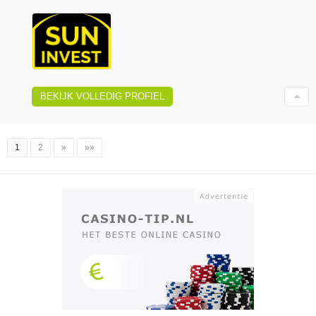
BEKIJK VOLLEDIG PROFIEL
1
2
»
»»