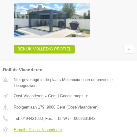
BEKIJK VOLLEDIG PROFIEL
Rolluik Vlaanderen
Niet gevestigd in de plaats Molenbaix en in de provincie
Henegouwen.
Oost-Vlaanderen
»
Gent
|
Google maps
▼
Rooigemlaan 179
,
9000
Gent
(
Oost-Vlaanderen
)
Tel:
0494421883
, Fax:
-
, BTW-nr:
0682681842
E-mail › Rolluik Vlaanderen