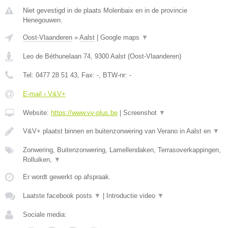
Niet gevestigd in de plaats Molenbaix en in de provincie
Henegouwen.
Oost-Vlaanderen
»
Aalst
|
Google maps
▼
Leo de Béthunelaan 74
,
9300
Aalst
(
Oost-Vlaanderen
)
Tel:
0477 28 51 43
, Fax:
-
, BTW-nr:
-
E-mail › V&V+
Website:
https://www.vv-plus.be
|
Screenshot
▼
V&V+ plaatst binnen en buitenzonwering van Verano in Aalst en
▼
Zonwering, Buitenzonwering, Lamellendaken, Terrasoverkappingen,
Rolluiken,
▼
Er wordt gewerkt op afspraak.
Laatste facebook posts
▼
|
Introductie video
▼
Sociale media: