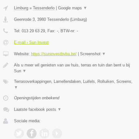
Limburg
»
Tessenderlo
|
Google maps
▼
Geenrode 3
,
3980
Tessenderlo
(
Limburg
)
Tel:
013 29 63 29
, Fax:
-
, BTW-nr:
-
E-mail › Sun Invest
Website:
https://suninvestbvba.be/
|
Screenshot
▼
Als u meer wil genieten van uw huis, terras en tuin dan bent u bij
Sun
▼
Terrasoverkappingen, Lamellendaken, Luifels, Rolluiken, Screens,
▼
Openingstijden onbekend
Laatste facebook posts
▼
Sociale media: