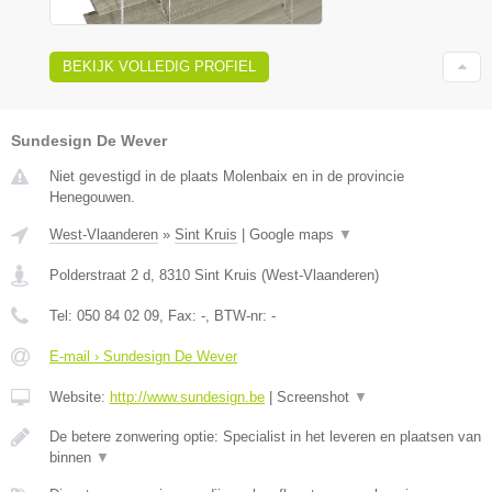
BEKIJK VOLLEDIG PROFIEL
Sundesign De Wever
Niet gevestigd in de plaats Molenbaix en in de provincie
Henegouwen.
West-Vlaanderen
»
Sint Kruis
|
Google maps
▼
Polderstraat 2 d
,
8310
Sint Kruis
(
West-Vlaanderen
)
Tel:
050 84 02 09
, Fax:
-
, BTW-nr:
-
E-mail › Sundesign De Wever
Website:
http://www.sundesign.be
|
Screenshot
▼
De betere zonwering optie: Specialist in het leveren en plaatsen van
binnen
▼