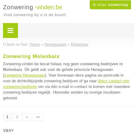
Ik lever
zonwering
Zonwering
-vinden.be
Vind zonwering bij u in de buurt!
U bent nu hier:
Home
»
Henegouwen
»
Molenbaix
Zonwering Molenbaix
Zonwering-vinden.be bevat helaas nog geen
zonwering bedrijven in
Molenbaix
. Dit geldt ook voor de gehele provincie Henegouwen
(
zonwering Henegouwen
). Voer bovenaan deze pagina uw postcode in
voor de dichtstbijzijnde zonwering bedrijven of ga naar
direct contact met
zonwering bedrijven
om via één e-mail in contact te komen met meerdere
zonwering bedrijven tegelijk. Hieronder worden nu overige resultaten
getoond.
1
2
»
»»
V&V+