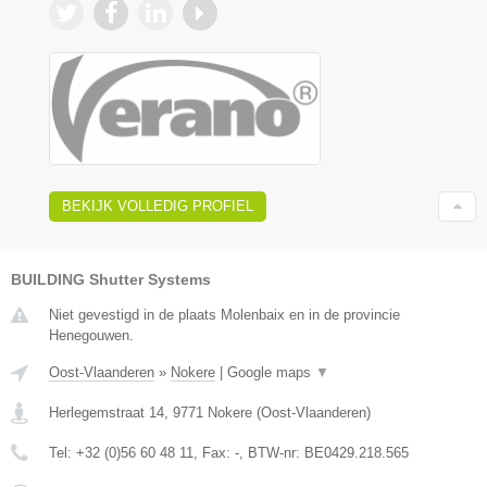
BEKIJK VOLLEDIG PROFIEL
BUILDING Shutter Systems
Niet gevestigd in de plaats Molenbaix en in de provincie
Henegouwen.
Oost-Vlaanderen
»
Nokere
|
Google maps
▼
Herlegemstraat 14
,
9771
Nokere
(
Oost-Vlaanderen
)
Tel:
+32 (0)56 60 48 11
, Fax:
-
, BTW-nr:
BE0429.218.565