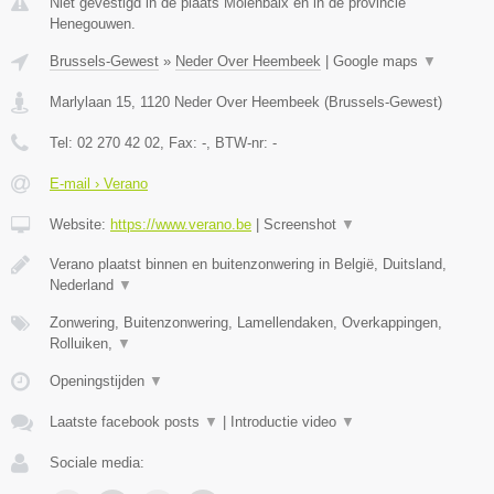
Niet gevestigd in de plaats Molenbaix en in de provincie
Henegouwen.
Brussels-Gewest
»
Neder Over Heembeek
|
Google maps
▼
Marlylaan 15
,
1120
Neder Over Heembeek
(
Brussels-Gewest
)
Tel:
02 270 42 02
, Fax:
-
, BTW-nr:
-
E-mail › Verano
Website:
https://www.verano.be
|
Screenshot
▼
Verano plaatst binnen en buitenzonwering in België, Duitsland,
Nederland
▼
Zonwering, Buitenzonwering, Lamellendaken, Overkappingen,
Rolluiken,
▼
Openingstijden
▼
Laatste facebook posts
▼
|
Introductie video
▼
Sociale media: