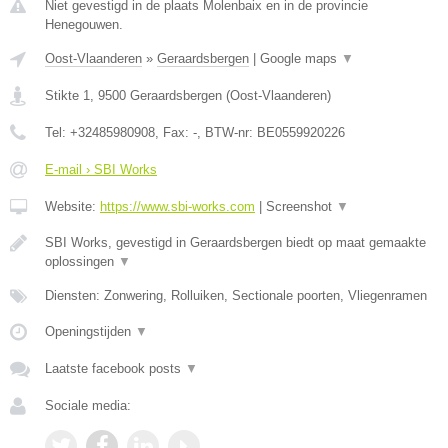
Niet gevestigd in de plaats Molenbaix en in de provincie
Henegouwen.
Oost-Vlaanderen
»
Geraardsbergen
|
Google maps
▼
Stikte 1
,
9500
Geraardsbergen
(
Oost-Vlaanderen
)
Tel:
+32485980908
, Fax:
-
, BTW-nr:
BE0559920226
E-mail › SBI Works
Website:
https://www.sbi-works.com
|
Screenshot
▼
SBI Works, gevestigd in Geraardsbergen biedt op maat gemaakte
oplossingen
▼
Diensten: Zonwering, Rolluiken, Sectionale poorten, Vliegenramen
Openingstijden
▼
Laatste facebook posts
▼
Sociale media: