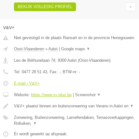
BEKIJK VOLLEDIG PROFIEL
V&V+
Niet gevestigd in de plaats Ransart en in de provincie Henegouwen.
Oost-Vlaanderen
»
Aalst
|
Google maps
▼
Leo de Béthunelaan 74
,
9300
Aalst
(
Oost-Vlaanderen
)
Tel:
0477 28 51 43
, Fax:
-
, BTW-nr:
-
E-mail › V&V+
Website:
https://www.vv-plus.be
|
Screenshot
▼
V&V+ plaatst binnen en buitenzonwering van Verano in Aalst en
▼
Zonwering, Buitenzonwering, Lamellendaken, Terrasoverkappingen,
Rolluiken,
▼
Er wordt gewerkt op afspraak.