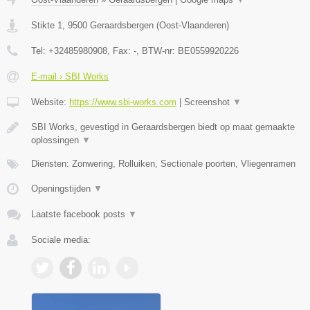
Stikte 1
,
9500
Geraardsbergen
(
Oost-Vlaanderen
)
Tel:
+32485980908
, Fax:
-
, BTW-nr:
BE0559920226
E-mail › SBI Works
Website:
https://www.sbi-works.com
|
Screenshot
▼
SBI Works, gevestigd in Geraardsbergen biedt op maat gemaakte
oplossingen
▼
Diensten: Zonwering, Rolluiken, Sectionale poorten, Vliegenramen
Openingstijden
▼
Laatste facebook posts
▼
Sociale media: