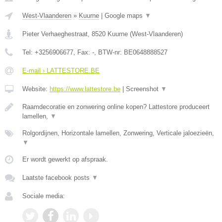
West-Vlaanderen
»
Kuurne
|
Google maps
▼
Pieter Verhaeghestraat
,
8520
Kuurne
(
West-Vlaanderen
)
Tel:
+3256906677
, Fax:
-
, BTW-nr:
BE0648888527
E-mail › LATTESTORE.BE
Website:
https://www.lattestore.be
|
Screenshot
▼
Raamdecoratie en zonwering online kopen? Lattestore produceert
lamellen,
▼
Rolgordijnen, Horizontale lamellen, Zonwering, Verticale jaloezieën,
▼
Er wordt gewerkt op afspraak.
Laatste facebook posts
▼
Sociale media: