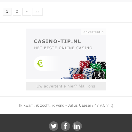
1
2
»
»»
Uw advertentie hier? Mail ons
Ik kwam, ik zocht, ik vond - Julius Caesar / 47 v.Chr. ;)