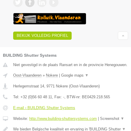
BEKIJK VOLLEDIG PROFIEL
BUILDING Shutter Systems
Niet gevestigd in de plaats Ransart en in de provincie Henegouwen.
Oost-Vlaanderen
»
Nokere
|
Google maps
▼
Herlegemstraat 14
,
9771
Nokere
(
Oost-Vlaanderen
)
Tel:
+32 (0)56 60 48 11
, Fax:
-
, BTW-nr:
BE0429.218.565
E-mail › BUILDING Shutter Systems
Website:
http://www.building-shuttersystems.com
|
Screenshot
▼
We bieden Belgische kwaliteit en ervaring in 'BUILDING Shutter
▼