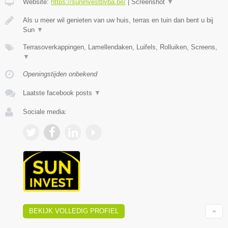
Website:
https://suninvestbvba.be/
|
Screenshot
▼
Als u meer wil genieten van uw huis, terras en tuin dan bent u bij
Sun
▼
Terrasoverkappingen, Lamellendaken, Luifels, Rolluiken, Screens,
▼
Openingstijden onbekend
Laatste facebook posts
▼
Sociale media:
BEKIJK VOLLEDIG PROFIEL