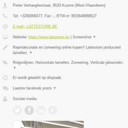
Pieter Verhaeghestraat
,
8520
Kuurne
(
West-Vlaanderen
)
Tel:
+3256906677
, Fax:
-
, BTW-nr:
BE0648888527
E-mail › LATTESTORE.BE
Website:
https://www.lattestore.be
|
Screenshot
▼
Raamdecoratie en zonwering online kopen? Lattestore produceert
lamellen,
▼
Rolgordijnen, Horizontale lamellen, Zonwering, Verticale jaloezieën,
▼
Er wordt gewerkt op afspraak.
Laatste facebook posts
▼
Sociale media: