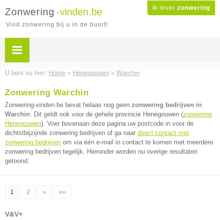
Ik lever
zonwering
Zonwering
-vinden.be
Vind zonwering bij u in de buurt!
U bent nu hier:
Home
»
Henegouwen
»
Warchin
Zonwering Warchin
Zonwering-vinden.be bevat helaas nog geen
zonwering bedrijven in
Warchin
. Dit geldt ook voor de gehele provincie Henegouwen (
zonwering
Henegouwen
). Voer bovenaan deze pagina uw postcode in voor de
dichtstbijzijnde zonwering bedrijven of ga naar
direct contact met
zonwering bedrijven
om via één e-mail in contact te komen met meerdere
zonwering bedrijven tegelijk. Hieronder worden nu overige resultaten
getoond.
1
2
»
»»
V&V+