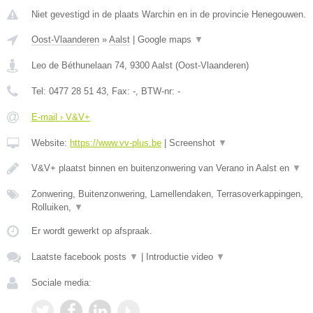
Niet gevestigd in de plaats Warchin en in de provincie Henegouwen.
Oost-Vlaanderen
»
Aalst
|
Google maps
▼
Leo de Béthunelaan 74
,
9300
Aalst
(
Oost-Vlaanderen
)
Tel:
0477 28 51 43
, Fax:
-
, BTW-nr:
-
E-mail › V&V+
Website:
https://www.vv-plus.be
|
Screenshot
▼
V&V+ plaatst binnen en buitenzonwering van Verano in Aalst en
▼
Zonwering, Buitenzonwering, Lamellendaken, Terrasoverkappingen,
Rolluiken,
▼
Er wordt gewerkt op afspraak.
Laatste facebook posts
▼
|
Introductie video
▼
Sociale media: