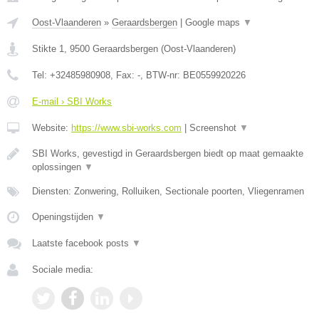
Oost-Vlaanderen
»
Geraardsbergen
|
Google maps
▼
Stikte 1
,
9500
Geraardsbergen
(
Oost-Vlaanderen
)
Tel:
+32485980908
, Fax:
-
, BTW-nr:
BE0559920226
E-mail › SBI Works
Website:
https://www.sbi-works.com
|
Screenshot
▼
SBI Works, gevestigd in Geraardsbergen biedt op maat gemaakte
oplossingen
▼
Diensten: Zonwering, Rolluiken, Sectionale poorten, Vliegenramen
Openingstijden
▼
Laatste facebook posts
▼
Sociale media: