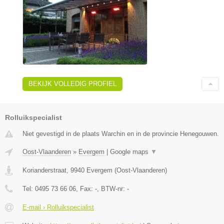
BEKIJK VOLLEDIG PROFIEL
Rolluikspecialist
Niet gevestigd in de plaats Warchin en in de provincie Henegouwen.
Oost-Vlaanderen
»
Evergem
|
Google maps
▼
Korianderstraat
,
9940
Evergem
(
Oost-Vlaanderen
)
Tel:
0495 73 66 06
, Fax:
-
, BTW-nr:
-
E-mail › Rolluikspecialist