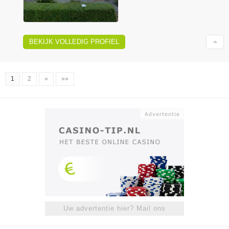
BEKIJK VOLLEDIG PROFIEL
1
2
»
»»
Uw advertentie hier? Mail ons