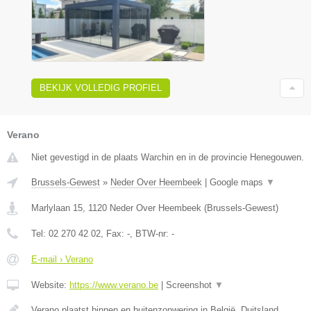
BEKIJK VOLLEDIG PROFIEL
Verano
Niet gevestigd in de plaats Warchin en in de provincie Henegouwen.
Brussels-Gewest
»
Neder Over Heembeek
|
Google maps
▼
Marlylaan 15
,
1120
Neder Over Heembeek
(
Brussels-Gewest
)
Tel:
02 270 42 02
, Fax:
-
, BTW-nr:
-
E-mail › Verano
Website:
https://www.verano.be
|
Screenshot
▼
Verano plaatst binnen en buitenzonwering in België, Duitsland,