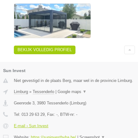
BEKIJK VOLLEDIG PROFIEL
Sun Invest
Niet gevestigd in de plaats Berg, maar wel in de provincie Limburg.
Limburg
»
Tessenderlo
|
Google maps
▼
Geenrode 3
,
3980
Tessenderlo
(
Limburg
)
Tel:
013 29 63 29
, Fax:
-
, BTW-nr:
-
E-mail › Sun Invest
Website:
https://suninvestbvba.be/
|
Screenshot
▼