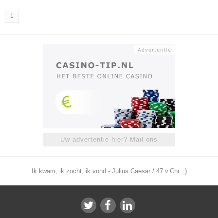
1
Uw advertentie hier? Mail ons
Ik kwam, ik zocht, ik vond - Julius Caesar / 47 v.Chr. ;)