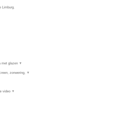
ie Limburg.
a met glazen
▼
creen, zonwering,
▼
ie video
▼