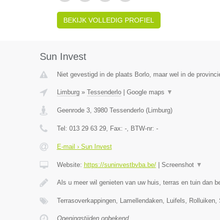
BEKIJK VOLLEDIG PROFIEL
Sun Invest
Niet gevestigd in de plaats Borlo, maar wel in de provinc
Limburg
»
Tessenderlo
|
Google maps
▼
Geenrode 3
,
3980
Tessenderlo
(
Limburg
)
Tel:
013 29 63 29
, Fax:
-
, BTW-nr:
-
E-mail › Sun Invest
Website:
https://suninvestbvba.be/
|
Screenshot
▼
Als u meer wil genieten van uw huis, terras en tuin dan b
Terrasoverkappingen, Lamellendaken, Luifels, Rolluiken,
Openingstijden onbekend