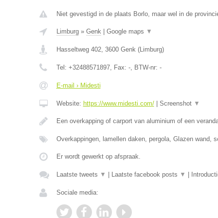
Niet gevestigd in de plaats Borlo, maar wel in de provinc
Limburg
»
Genk
|
Google maps
▼
Hasseltweg 402
,
3600
Genk
(
Limburg
)
Tel:
+32488571897
, Fax:
-
, BTW-nr:
-
E-mail › Midesti
Website:
https://www.midesti.com/
|
Screenshot
▼
Een overkapping of carport van aluminium of een verand
Overkappingen, lamellen daken, pergola, Glazen wand, s
Er wordt gewerkt op afspraak.
Laatste tweets
▼
|
Laatste facebook posts
▼
|
Introduct
Sociale media: