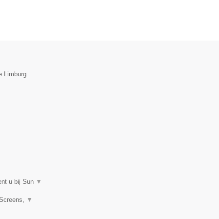
ie Limburg.
ent u bij Sun
▼
 Screens,
▼