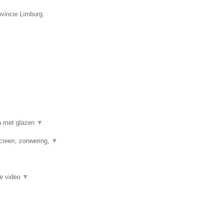
ovincie Limburg.
a met glazen
▼
creen, zonwering,
▼
ie video
▼