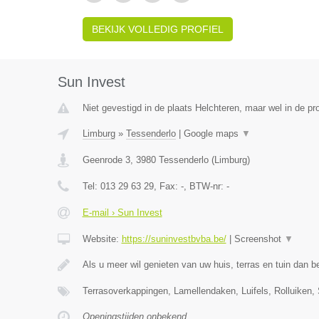
BEKIJK VOLLEDIG PROFIEL
Sun Invest
Niet gevestigd in de plaats Helchteren, maar wel in de pr
Limburg
»
Tessenderlo
|
Google maps
▼
Geenrode 3
,
3980
Tessenderlo
(
Limburg
)
Tel:
013 29 63 29
, Fax:
-
, BTW-nr:
-
E-mail › Sun Invest
Website:
https://suninvestbvba.be/
|
Screenshot
▼
Als u meer wil genieten van uw huis, terras en tuin dan b
Terrasoverkappingen, Lamellendaken, Luifels, Rolluiken,
Openingstijden onbekend