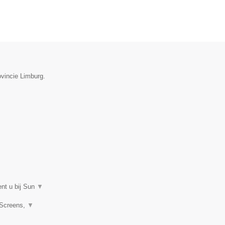
ovincie Limburg.
ent u bij Sun
▼
 Screens,
▼