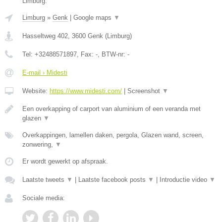
Limburg.
Limburg
»
Genk
|
Google maps
▼
Hasseltweg 402
,
3600
Genk
(
Limburg
)
Tel:
+32488571897
, Fax:
-
, BTW-nr:
-
E-mail › Midesti
Website:
https://www.midesti.com/
|
Screenshot
▼
Een overkapping of carport van aluminium of een veranda met
glazen
▼
Overkappingen, lamellen daken, pergola, Glazen wand, screen,
zonwering,
▼
Er wordt gewerkt op afspraak.
Laatste tweets
▼
|
Laatste facebook posts
▼
|
Introductie video
▼
Sociale media: