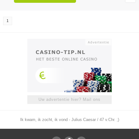
1
Uw advertentie hier? Mail ons
Ik kwam, ik zocht, ik vond - Julius Caesar / 47 v.Chr. ;)