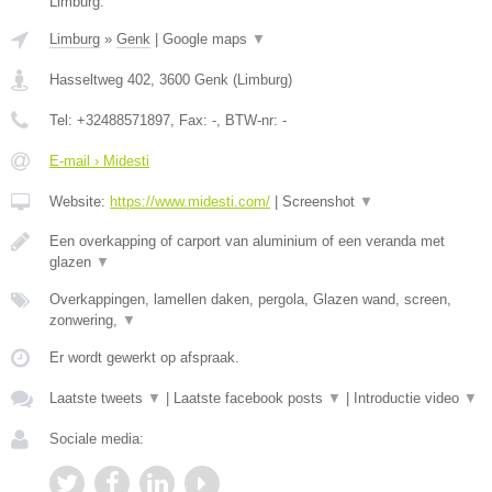
Limburg.
Limburg
»
Genk
|
Google maps
▼
Hasseltweg 402
,
3600
Genk
(
Limburg
)
Tel:
+32488571897
, Fax:
-
, BTW-nr:
-
E-mail › Midesti
Website:
https://www.midesti.com/
|
Screenshot
▼
Een overkapping of carport van aluminium of een veranda met
glazen
▼
Overkappingen, lamellen daken, pergola, Glazen wand, screen,
zonwering,
▼
Er wordt gewerkt op afspraak.
Laatste tweets
▼
|
Laatste facebook posts
▼
|
Introductie video
▼
Sociale media: