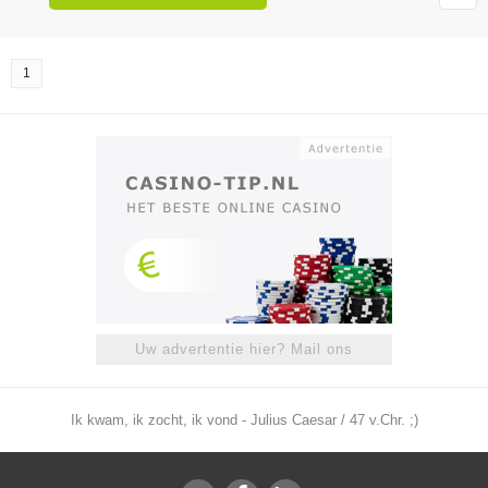
1
Uw advertentie hier? Mail ons
Ik kwam, ik zocht, ik vond - Julius Caesar / 47 v.Chr. ;)