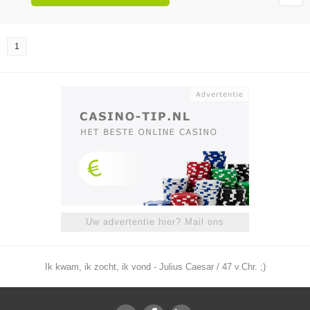
1
Uw advertentie hier? Mail ons
Ik kwam, ik zocht, ik vond - Julius Caesar / 47 v.Chr. ;)