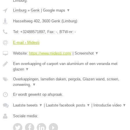
Limburg.
Limburg
»
Genk
|
Google maps
▼
Hasseltweg 402
,
3600
Genk
(
Limburg
)
Tel:
+32488571897
, Fax:
-
, BTW-nr:
-
E-mail › Midesti
Website:
https://www.midesti.com/
|
Screenshot
▼
Een overkapping of carport van aluminium of een veranda met
glazen
▼
Overkappingen, lamellen daken, pergola, Glazen wand, screen,
zonwering,
▼
Er wordt gewerkt op afspraak.
Laatste tweets
▼
|
Laatste facebook posts
▼
|
Introductie video
▼
Sociale media: