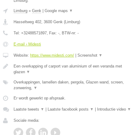
Limburg.
Limburg
»
Genk
|
Google maps
▼
Hasseltweg 402
,
3600
Genk
(
Limburg
)
Tel:
+32488571897
, Fax:
-
, BTW-nr:
-
E-mail › Midesti
Website:
https://www.midesti.com/
|
Screenshot
▼
Een overkapping of carport van aluminium of een veranda met
glazen
▼
Overkappingen, lamellen daken, pergola, Glazen wand, screen,
zonwering,
▼
Er wordt gewerkt op afspraak.
Laatste tweets
▼
|
Laatste facebook posts
▼
|
Introductie video
▼
Sociale media: