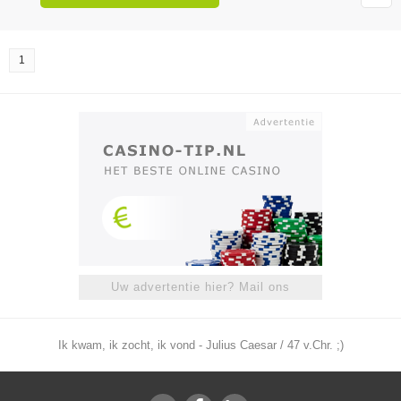
1
Uw advertentie hier? Mail ons
Ik kwam, ik zocht, ik vond - Julius Caesar / 47 v.Chr. ;)