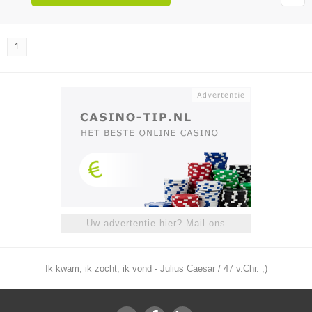
1
Uw advertentie hier? Mail ons
Ik kwam, ik zocht, ik vond - Julius Caesar / 47 v.Chr. ;)