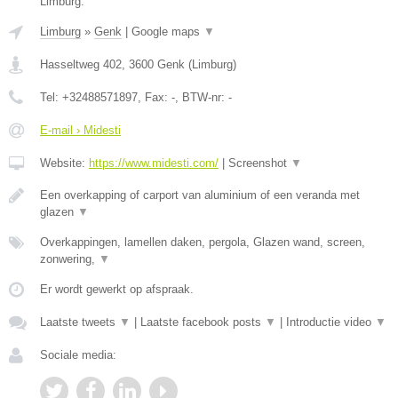
Limburg.
Limburg
»
Genk
|
Google maps
▼
Hasseltweg 402
,
3600
Genk
(
Limburg
)
Tel:
+32488571897
, Fax:
-
, BTW-nr:
-
E-mail › Midesti
Website:
https://www.midesti.com/
|
Screenshot
▼
Een overkapping of carport van aluminium of een veranda met
glazen
▼
Overkappingen, lamellen daken, pergola, Glazen wand, screen,
zonwering,
▼
Er wordt gewerkt op afspraak.
Laatste tweets
▼
|
Laatste facebook posts
▼
|
Introductie video
▼
Sociale media: