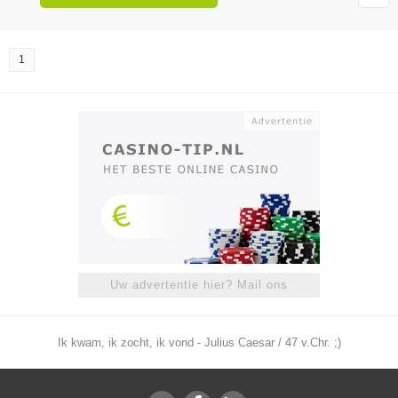
1
Uw advertentie hier? Mail ons
Ik kwam, ik zocht, ik vond - Julius Caesar / 47 v.Chr. ;)