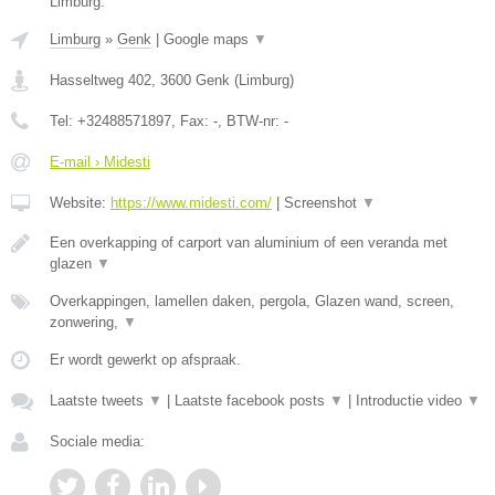
Limburg.
Limburg
»
Genk
|
Google maps
▼
Hasseltweg 402
,
3600
Genk
(
Limburg
)
Tel:
+32488571897
, Fax:
-
, BTW-nr:
-
E-mail › Midesti
Website:
https://www.midesti.com/
|
Screenshot
▼
Een overkapping of carport van aluminium of een veranda met
glazen
▼
Overkappingen, lamellen daken, pergola, Glazen wand, screen,
zonwering,
▼
Er wordt gewerkt op afspraak.
Laatste tweets
▼
|
Laatste facebook posts
▼
|
Introductie video
▼
Sociale media: