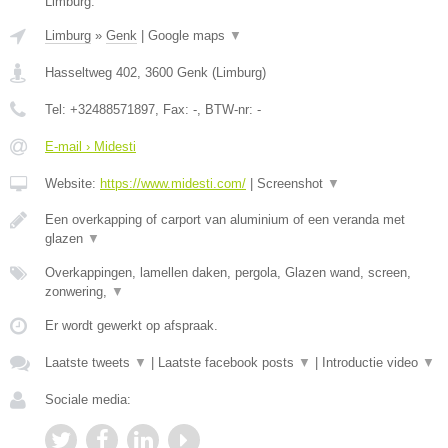
Limburg.
Limburg
»
Genk
|
Google maps
▼
Hasseltweg 402
,
3600
Genk
(
Limburg
)
Tel:
+32488571897
, Fax:
-
, BTW-nr:
-
E-mail › Midesti
Website:
https://www.midesti.com/
|
Screenshot
▼
Een overkapping of carport van aluminium of een veranda met
glazen
▼
Overkappingen, lamellen daken, pergola, Glazen wand, screen,
zonwering,
▼
Er wordt gewerkt op afspraak.
Laatste tweets
▼
|
Laatste facebook posts
▼
|
Introductie video
▼
Sociale media: