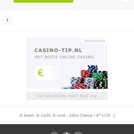
1
Uw advertentie hier? Mail ons
Ik kwam, ik zocht, ik vond - Julius Caesar / 47 v.Chr. ;)