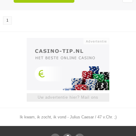
1
Uw advertentie hier? Mail ons
Ik kwam, ik zocht, ik vond - Julius Caesar / 47 v.Chr. ;)