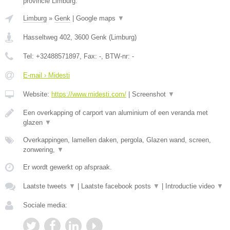
provincie Limburg.
Limburg
»
Genk
|
Google maps
▼
Hasseltweg 402
,
3600
Genk
(
Limburg
)
Tel:
+32488571897
, Fax:
-
, BTW-nr:
-
E-mail › Midesti
Website:
https://www.midesti.com/
|
Screenshot
▼
Een overkapping of carport van aluminium of een veranda met
glazen
▼
Overkappingen, lamellen daken, pergola, Glazen wand, screen,
zonwering,
▼
Er wordt gewerkt op afspraak.
Laatste tweets
▼
|
Laatste facebook posts
▼
|
Introductie video
▼
Sociale media: