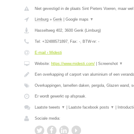
Niet gevestigd in de plaats Sint Pieters Voeren, maar wel
Limburg
»
Genk
|
Google maps
▼
Hasseltweg 402
,
3600
Genk
(
Limburg
)
Tel:
+32488571897
, Fax:
-
, BTW-nr:
-
E-mail › Midesti
Website:
https://www.midesti.com/
|
Screenshot
▼
Een overkapping of carport van aluminium of een verand
Overkappingen, lamellen daken, pergola, Glazen wand, s
Er wordt gewerkt op afspraak.
Laatste tweets
▼
|
Laatste facebook posts
▼
|
Introduct
Sociale media: