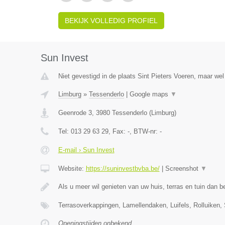
BEKIJK VOLLEDIG PROFIEL
Sun Invest
Niet gevestigd in de plaats Sint Pieters Voeren, maar wel
Limburg
»
Tessenderlo
|
Google maps
▼
Geenrode 3
,
3980
Tessenderlo
(
Limburg
)
Tel:
013 29 63 29
, Fax:
-
, BTW-nr:
-
E-mail › Sun Invest
Website:
https://suninvestbvba.be/
|
Screenshot
▼
Als u meer wil genieten van uw huis, terras en tuin dan b
Terrasoverkappingen, Lamellendaken, Luifels, Rolluiken,
Openingstijden onbekend