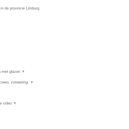
 in de provincie Limburg.
a met glazen
▼
creen, zonwering,
▼
ie video
▼