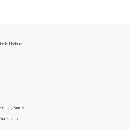
vincie Limburg.
ent u bij Sun
▼
 Screens,
▼