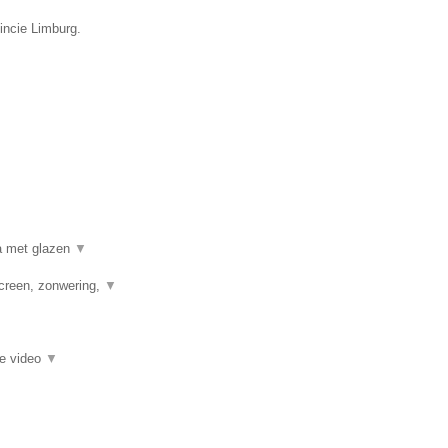
vincie Limburg.
a met glazen
▼
creen, zonwering,
▼
ie video
▼