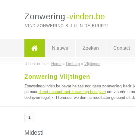
Zonwering
-vinden.be
VIND ZONWERING BIJ U IN DE BUURT!
Nieuws
Zoeken
Contact
U bent nu hier:
Home
»
Limburg
»
Vlijtingen
Zonwering Vlijtingen
Zonwering-vinden.be bevat helaas nog geen
zonwering bedrijv
ga naar
direct contact met zonwering bedrijven
om via één e-ma
bedrijven tegelijk. Hieronder worden nu resultaten getoond uit d
1
Midesti