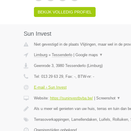
BEKIJK VOLLEDIG PROFIEL
Sun Invest
Niet gevestigd in de plaats Vlijtingen, maar wel in de pro
Limburg
»
Tessenderlo
|
Google maps
▼
Geenrode 3
,
3980
Tessenderlo
(
Limburg
)
Tel:
013 29 63 29
, Fax:
-
, BTW-nr:
-
E-mail › Sun Invest
Website:
https://suninvestbvba.be/
|
Screenshot
▼
Als u meer wil genieten van uw huis, terras en tuin dan b
Terrasoverkappingen, Lamellendaken, Luifels, Rolluiken,
Openingstijden onbekend