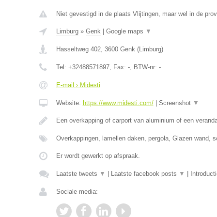
Niet gevestigd in de plaats Vlijtingen, maar wel in de pro
Limburg
»
Genk
|
Google maps
▼
Hasseltweg 402
,
3600
Genk
(
Limburg
)
Tel:
+32488571897
, Fax:
-
, BTW-nr:
-
E-mail › Midesti
Website:
https://www.midesti.com/
|
Screenshot
▼
Een overkapping of carport van aluminium of een verand
Overkappingen, lamellen daken, pergola, Glazen wand, s
Er wordt gewerkt op afspraak.
Laatste tweets
▼
|
Laatste facebook posts
▼
|
Introduct
Sociale media: