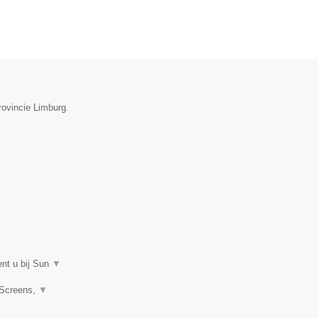
rovincie Limburg.
ent u bij Sun
▼
 Screens,
▼