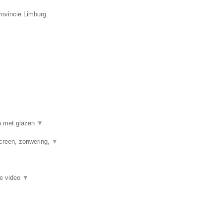
rovincie Limburg.
a met glazen
▼
creen, zonwering,
▼
ie video
▼