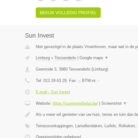
BEKIJK VOLLEDIG PROFIEL
Sun Invest
Niet gevestigd in de plaats Vroenhoven, maar wel in de p
Limburg
»
Tessenderlo
|
Google maps
▼
Geenrode 3
,
3980
Tessenderlo
(
Limburg
)
Tel:
013 29 63 29
, Fax:
-
, BTW-nr:
-
E-mail › Sun Invest
Website:
https://suninvestbvba.be/
|
Screenshot
▼
Als u meer wil genieten van uw huis, terras en tuin dan b
Terrasoverkappingen, Lamellendaken, Luifels, Rolluiken,
Openingstijden onbekend