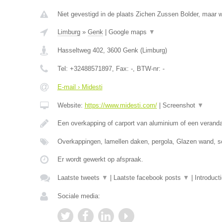
Niet gevestigd in de plaats Zichen Zussen Bolder, maar w
Limburg
»
Genk
|
Google maps
▼
Hasseltweg 402
,
3600
Genk
(
Limburg
)
Tel:
+32488571897
, Fax:
-
, BTW-nr:
-
E-mail › Midesti
Website:
https://www.midesti.com/
|
Screenshot
▼
Een overkapping of carport van aluminium of een verand
Overkappingen, lamellen daken, pergola, Glazen wand, s
Er wordt gewerkt op afspraak.
Laatste tweets
▼
|
Laatste facebook posts
▼
|
Introduct
Sociale media: