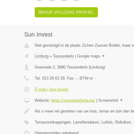
BEKIJK VOLLEDIG PROFIEL
Sun Invest
Niet gevestigd in de plaats Zichen Zussen Bolder, maar w
Limburg
»
Tessenderlo
|
Google maps
▼
Geenrode 3
,
3980
Tessenderlo
(
Limburg
)
Tel:
013 29 63 29
, Fax:
-
, BTW-nr:
-
E-mail › Sun Invest
Website:
https://suninvestbvba.be/
|
Screenshot
▼
Als u meer wil genieten van uw huis, terras en tuin dan b
Terrasoverkappingen, Lamellendaken, Luifels, Rolluiken,
Openingstijden onbekend