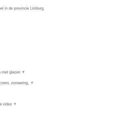
el in de provincie Limburg.
a met glazen
▼
creen, zonwering,
▼
ie video
▼