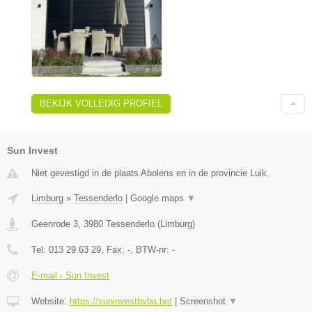
BEKIJK VOLLEDIG PROFIEL
Sun Invest
Niet gevestigd in de plaats Abolens en in de provincie Luik.
Limburg
»
Tessenderlo
|
Google maps
▼
Geenrode 3
,
3980
Tessenderlo
(
Limburg
)
Tel:
013 29 63 29
, Fax:
-
, BTW-nr:
-
E-mail › Sun Invest
Website:
https://suninvestbvba.be/
|
Screenshot
▼