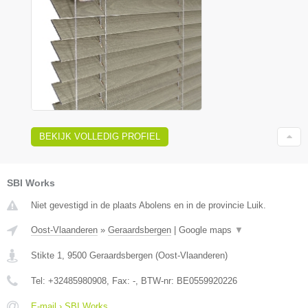
BEKIJK VOLLEDIG PROFIEL
SBI Works
Niet gevestigd in de plaats Abolens en in de provincie Luik.
Oost-Vlaanderen
»
Geraardsbergen
|
Google maps
▼
Stikte 1
,
9500
Geraardsbergen
(
Oost-Vlaanderen
)
Tel:
+32485980908
, Fax:
-
, BTW-nr:
BE0559920226
E-mail › SBI Works