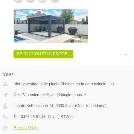
BEKIJK VOLLEDIG PROFIEL
V&V+
Niet gevestigd in de plaats Abolens en in de provincie Luik.
Oost-Vlaanderen
»
Aalst
|
Google maps
▼
Leo de Béthunelaan 74
,
9300
Aalst
(
Oost-Vlaanderen
)
Tel:
0477 28 51 43
, Fax:
-
, BTW-nr:
-
E-mail › V&V+