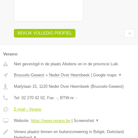
BEKIJK VOLLEDIG PROFIEL
Verano
Niet gevestigd in de plaats Abolens en in de provincie Luik.
Brussels-Gewest
»
Neder Over Heembeek
|
Google maps
▼
Marlylaan 15
,
1120
Neder Over Heembeek
(
Brussels-Gewest
)
Tel:
02 270 42 02
, Fax:
-
, BTW-nr:
-
E-mail › Verano
Website:
https://www.verano.be
|
Screenshot
▼
Verano plaatst binnen en buitenzonwering in België, Duitsland,
Nederland
▼