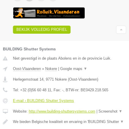
BEKIJK VOLLEDIG PROFIEL
BUILDING Shutter Systems
Niet gevestigd in de plaats Abolens en in de provincie Luik.
Oost-Vlaanderen
»
Nokere
|
Google maps
▼
Herlegemstraat 14
,
9771
Nokere
(
Oost-Vlaanderen
)
Tel:
+32 (0)56 60 48 11
, Fax:
-
, BTW-nr:
BE0429.218.565
E-mail › BUILDING Shutter Systems
Website:
http://www.building-shuttersystems.com
|
Screenshot
▼
We bieden Belgische kwaliteit en ervaring in 'BUILDING Shutter
▼