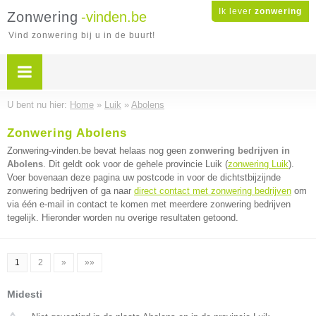
Ik lever
zonwering
Zonwering
-vinden.be
Vind zonwering bij u in de buurt!
U bent nu hier:
Home
»
Luik
»
Abolens
Zonwering Abolens
Zonwering-vinden.be bevat helaas nog geen
zonwering bedrijven in
Abolens
. Dit geldt ook voor de gehele provincie Luik (
zonwering Luik
).
Voer bovenaan deze pagina uw postcode in voor de dichtstbijzijnde
zonwering bedrijven of ga naar
direct contact met zonwering bedrijven
om
via één e-mail in contact te komen met meerdere zonwering bedrijven
tegelijk. Hieronder worden nu overige resultaten getoond.
1
2
»
»»
Midesti