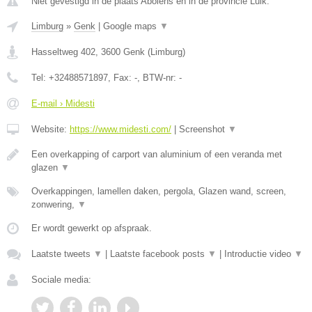
Niet gevestigd in de plaats Abolens en in de provincie Luik.
Limburg
»
Genk
|
Google maps
▼
Hasseltweg 402
,
3600
Genk
(
Limburg
)
Tel:
+32488571897
, Fax:
-
, BTW-nr:
-
E-mail › Midesti
Website:
https://www.midesti.com/
|
Screenshot
▼
Een overkapping of carport van aluminium of een veranda met
glazen
▼
Overkappingen, lamellen daken, pergola, Glazen wand, screen,
zonwering,
▼
Er wordt gewerkt op afspraak.
Laatste tweets
▼
|
Laatste facebook posts
▼
|
Introductie video
▼
Sociale media: