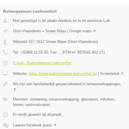
Buitengewoon Leefcomfort
Niet gevestigd in de plaats Abolens en in de provincie Luik.
Oost-Vlaanderen
»
Sinaai Waas
|
Google maps
▼
Wijnveld 157
,
9112
Sinaai Waas
(
Oost-Vlaanderen
)
Tel:
+32468 12 55 82
, Fax:
-
, BTW-nr:
BE0541.602.171
E-mail › Buitengewoon Leefcomfort
Website:
https://www.buitengewoon-leefcomfort.be
|
Screenshot
▼
Wij zijn een familiebedrijf gespecialiseerd in terrasoverkappingen,
▼
Diensten: zonwering, terrasoverkapping, glasoases, rolluiken,
horren, automatisaties
Er wordt gewerkt op afspraak.
Laatste facebook posts
▼