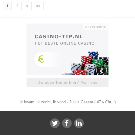
1
2
»
»»
Uw advertentie hier? Mail ons
Ik kwam, ik zocht, ik vond - Julius Caesar / 47 v.Chr. ;)