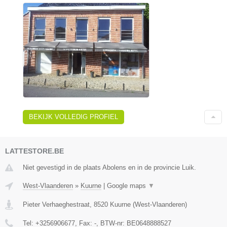
BEKIJK VOLLEDIG PROFIEL
LATTESTORE.BE
Niet gevestigd in de plaats Abolens en in de provincie Luik.
West-Vlaanderen
»
Kuurne
|
Google maps
▼
Pieter Verhaeghestraat
,
8520
Kuurne
(
West-Vlaanderen
)
Tel:
+3256906677
, Fax:
-
, BTW-nr:
BE0648888527