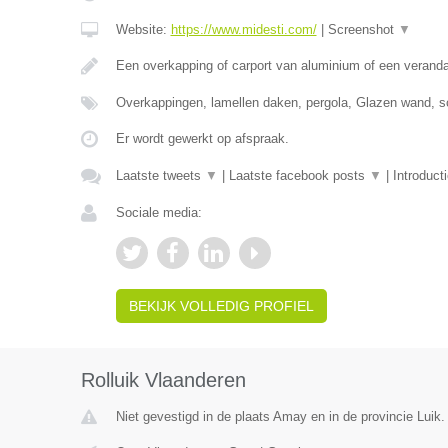
Website:
https://www.midesti.com/
|
Screenshot
▼
Een overkapping of carport van aluminium of een verand
Overkappingen, lamellen daken, pergola, Glazen wand, s
Er wordt gewerkt op afspraak.
Laatste tweets
▼
|
Laatste facebook posts
▼
|
Introduct
Sociale media:
BEKIJK VOLLEDIG PROFIEL
Rolluik Vlaanderen
Niet gevestigd in de plaats Amay en in de provincie Luik.