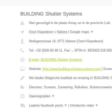
BUILDING Shutter Systems
Niet gevestigd in de plaats Amay en in de provincie Luik.
Oost-Vlaanderen
»
Nokere
|
Google maps
▼
Herlegemstraat 14
,
9771
Nokere
(
Oost-Vlaanderen
)
Tel:
+32 (0)56 60 48 11
, Fax:
-
, BTW-nr:
BE0429.218.565
E-mail › BUILDING Shutter Systems
Website:
http://www.building-shuttersystems.com
|
Scree
We bieden Belgische kwaliteit en ervaring in 'BUILDING 
Diensten: Screens, Zonwering, Rolluiken, Buitenzonweri
Openingstijden
▼
Laatste facebook posts
▼
|
Introductie video
▼