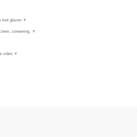
a met glazen
▼
creen, zonwering,
▼
ie video
▼