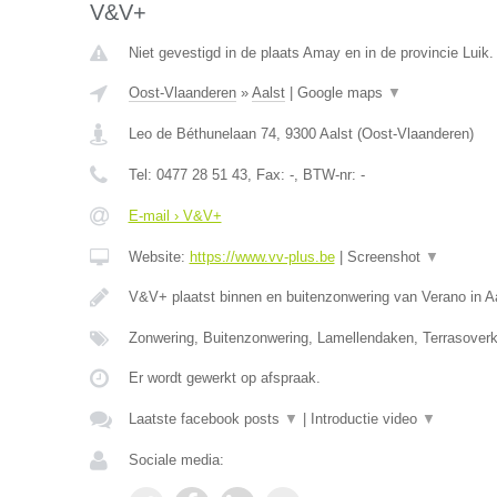
V&V+
Niet gevestigd in de plaats Amay en in de provincie Luik.
Oost-Vlaanderen
»
Aalst
|
Google maps
▼
Leo de Béthunelaan 74
,
9300
Aalst
(
Oost-Vlaanderen
)
Tel:
0477 28 51 43
, Fax:
-
, BTW-nr:
-
E-mail › V&V+
Website:
https://www.vv-plus.be
|
Screenshot
▼
V&V+ plaatst binnen en buitenzonwering van Verano in A
Zonwering, Buitenzonwering, Lamellendaken, Terrasoverk
Er wordt gewerkt op afspraak.
Laatste facebook posts
▼
|
Introductie video
▼
Sociale media: