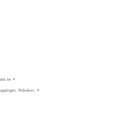
alst en
▼
appingen, Rolluiken,
▼