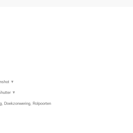
nshot
▼
Shutter
▼
ng, Doekzonwering, Rolpoorten