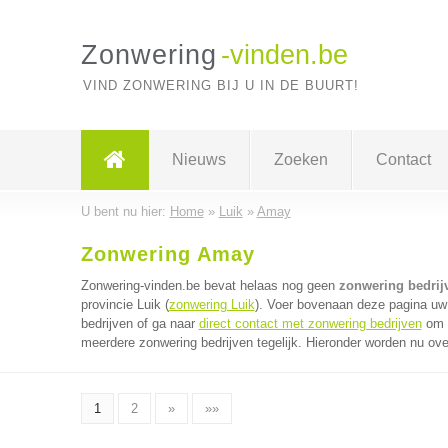
Zonwering
-vinden.be
VIND ZONWERING BIJ U IN DE BUURT!
Nieuws
Zoeken
Contact
U bent nu hier:
Home
»
Luik
»
Amay
Zonwering Amay
Zonwering-vinden.be bevat helaas nog geen
zonwering bedrij
provincie Luik (
zonwering Luik
). Voer bovenaan deze pagina uw 
bedrijven of ga naar
direct contact met zonwering bedrijven
om v
meerdere zonwering bedrijven tegelijk. Hieronder worden nu ove
1
2
»
»»