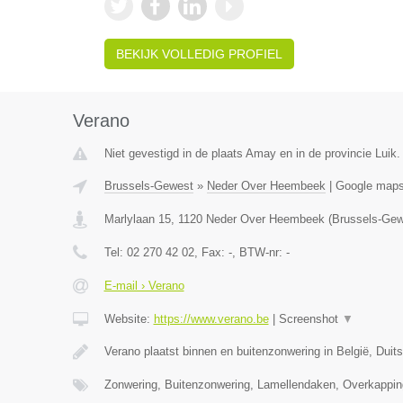
BEKIJK VOLLEDIG PROFIEL
Verano
Niet gevestigd in de plaats Amay en in de provincie Luik.
Brussels-Gewest
»
Neder Over Heembeek
|
Google map
Marlylaan 15
,
1120
Neder Over Heembeek
(
Brussels-Gew
Tel:
02 270 42 02
, Fax:
-
, BTW-nr:
-
E-mail › Verano
Website:
https://www.verano.be
|
Screenshot
▼
Verano plaatst binnen en buitenzonwering in België, Duit
Zonwering, Buitenzonwering, Lamellendaken, Overkappin