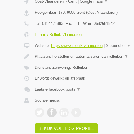
Oost-Vlaanderen
»
Gent
|
Google maps
▼
Rooigemlaan 179
,
9000
Gent
(
Oost-Vlaanderen
)
Tel:
0494421883
, Fax:
-
, BTW-nr:
0682681842
E-mail › Rolluik Vlaanderen
Website:
https://www.rolluik.vlaanderen
|
Screenshot
▼
Plaatsen, herstellen en automatiseren van rolluiken
▼
Diensten: Zonwering, Rolluiken
Er wordt gewerkt op afspraak.
Laatste facebook posts
▼
Sociale media:
BEKIJK VOLLEDIG PROFIEL