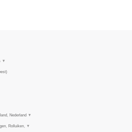
s
▼
est
)
sland, Nederland
▼
gen, Rolluiken,
▼