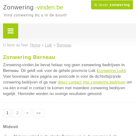
Ik lever
zonwering
Zonwering
-vinden.be
Vind zonwering bij u in de buurt!
U bent nu hier:
Home
»
Luik
»
Berneau
Zonwering Berneau
Zonwering-vinden.be bevat helaas nog geen
zonwering bedrijven in
Berneau
. Dit geldt ook voor de gehele provincie Luik (
zonwering Luik
).
Voer bovenaan deze pagina uw postcode in voor de dichtstbijzijnde
zonwering bedrijven of ga naar
direct contact met zonwering bedrijven
om
via één e-mail in contact te komen met meerdere zonwering bedrijven
tegelijk. Hieronder worden nu overige resultaten getoond.
1
2
»
»»
Midesti