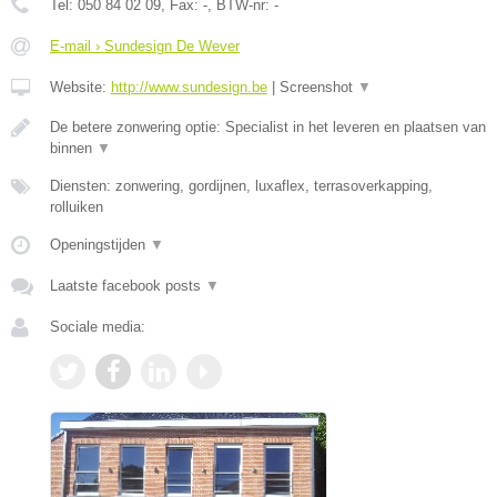
Tel:
050 84 02 09
, Fax:
-
, BTW-nr:
-
E-mail › Sundesign De Wever
Website:
http://www.sundesign.be
|
Screenshot
▼
De betere zonwering optie: Specialist in het leveren en plaatsen van
binnen
▼
Diensten: zonwering, gordijnen, luxaflex, terrasoverkapping,
rolluiken
Openingstijden
▼
Laatste facebook posts
▼
Sociale media: