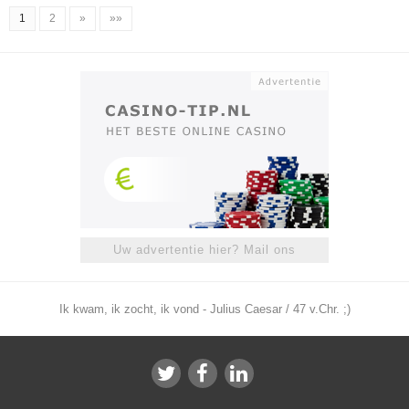
1
2
»
»»
Uw advertentie hier? Mail ons
Ik kwam, ik zocht, ik vond - Julius Caesar / 47 v.Chr. ;)