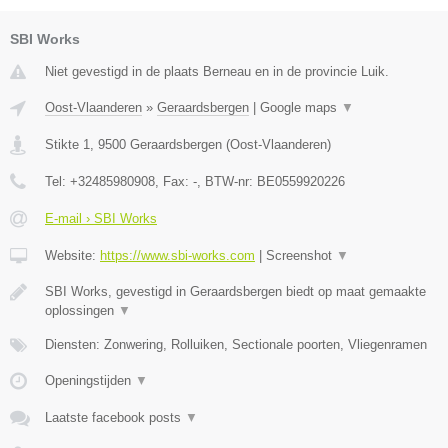
SBI Works
Niet gevestigd in de plaats Berneau en in de provincie Luik.
Oost-Vlaanderen
»
Geraardsbergen
|
Google maps
▼
Stikte 1
,
9500
Geraardsbergen
(
Oost-Vlaanderen
)
Tel:
+32485980908
, Fax:
-
, BTW-nr:
BE0559920226
E-mail › SBI Works
Website:
https://www.sbi-works.com
|
Screenshot
▼
SBI Works, gevestigd in Geraardsbergen biedt op maat gemaakte
oplossingen
▼
Diensten: Zonwering, Rolluiken, Sectionale poorten, Vliegenramen
Openingstijden
▼
Laatste facebook posts
▼