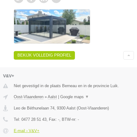
BEKIJK VOLLEDIG PROFIEL
V&V+
Niet gevestigd in de plaats Berneau en in de provincie Luik.
Oost-Vlaanderen
»
Aalst
|
Google maps
▼
Leo de Béthunelaan 74
,
9300
Aalst
(
Oost-Vlaanderen
)
Tel:
0477 28 51 43
, Fax:
-
, BTW-nr:
-
E-mail › V&V+