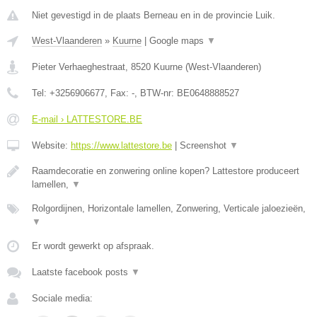
Niet gevestigd in de plaats Berneau en in de provincie Luik.
West-Vlaanderen
»
Kuurne
|
Google maps
▼
Pieter Verhaeghestraat
,
8520
Kuurne
(
West-Vlaanderen
)
Tel:
+3256906677
, Fax:
-
, BTW-nr:
BE0648888527
E-mail › LATTESTORE.BE
Website:
https://www.lattestore.be
|
Screenshot
▼
Raamdecoratie en zonwering online kopen? Lattestore produceert
lamellen,
▼
Rolgordijnen, Horizontale lamellen, Zonwering, Verticale jaloezieën,
▼
Er wordt gewerkt op afspraak.
Laatste facebook posts
▼
Sociale media: