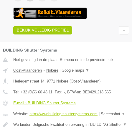
BEKIJK VOLLEDIG PROFIEL
BUILDING Shutter Systems
Niet gevestigd in de plaats Berneau en in de provincie Luik.
Oost-Vlaanderen
»
Nokere
|
Google maps
▼
Herlegemstraat 14
,
9771
Nokere
(
Oost-Vlaanderen
)
Tel:
+32 (0)56 60 48 11
, Fax:
-
, BTW-nr:
BE0429.218.565
E-mail › BUILDING Shutter Systems
Website:
http://www.building-shuttersystems.com
|
Screenshot
▼
We bieden Belgische kwaliteit en ervaring in 'BUILDING Shutter
▼