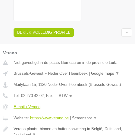
BEKIJK VOLLEDIG PROFIEL
Verano
Niet gevestigd in de plaats Berneau en in de provincie Luik.
Brussels-Gewest
»
Neder Over Heembeek
|
Google maps
▼
Marlylaan 15
,
1120
Neder Over Heembeek
(
Brussels-Gewest
)
Tel:
02 270 42 02
, Fax:
-
, BTW-nr:
-
E-mail › Verano
Website:
https://www.verano.be
|
Screenshot
▼
Verano plaatst binnen en buitenzonwering in België, Duitsland,
Nederland
▼