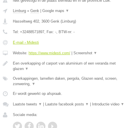
Niet gevestigd in de plaats Berneau en in de provincie Luik.
Limburg
»
Genk
|
Google maps
▼
Hasseltweg 402
,
3600
Genk
(
Limburg
)
Tel:
+32488571897
, Fax:
-
, BTW-nr:
-
E-mail › Midesti
Website:
https://www.midesti.com/
|
Screenshot
▼
Een overkapping of carport van aluminium of een veranda met
glazen
▼
Overkappingen, lamellen daken, pergola, Glazen wand, screen,
zonwering,
▼
Er wordt gewerkt op afspraak.
Laatste tweets
▼
|
Laatste facebook posts
▼
|
Introductie video
▼
Sociale media: