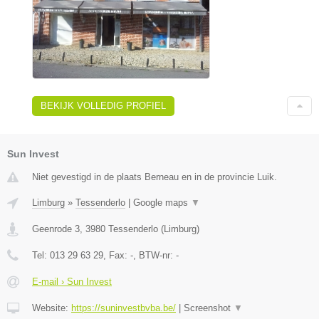
BEKIJK VOLLEDIG PROFIEL
Sun Invest
Niet gevestigd in de plaats Berneau en in de provincie Luik.
Limburg
»
Tessenderlo
|
Google maps
▼
Geenrode 3
,
3980
Tessenderlo
(
Limburg
)
Tel:
013 29 63 29
, Fax:
-
, BTW-nr:
-
E-mail › Sun Invest
Website:
https://suninvestbvba.be/
|
Screenshot
▼