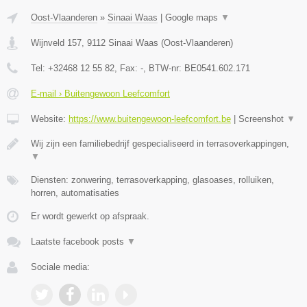
Oost-Vlaanderen
»
Sinaai Waas
|
Google maps
▼
Wijnveld 157
,
9112
Sinaai Waas
(
Oost-Vlaanderen
)
Tel:
+32468 12 55 82
, Fax:
-
, BTW-nr:
BE0541.602.171
E-mail › Buitengewoon Leefcomfort
Website:
https://www.buitengewoon-leefcomfort.be
|
Screenshot
▼
Wij zijn een familiebedrijf gespecialiseerd in terrasoverkappingen,
▼
Diensten: zonwering, terrasoverkapping, glasoases, rolluiken,
horren, automatisaties
Er wordt gewerkt op afspraak.
Laatste facebook posts
▼
Sociale media: