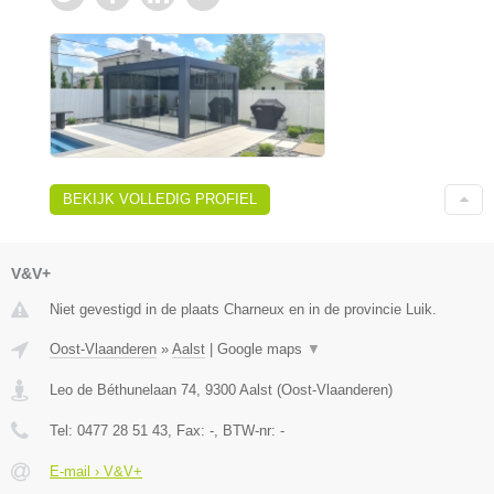
BEKIJK VOLLEDIG PROFIEL
V&V+
Niet gevestigd in de plaats Charneux en in de provincie Luik.
Oost-Vlaanderen
»
Aalst
|
Google maps
▼
Leo de Béthunelaan 74
,
9300
Aalst
(
Oost-Vlaanderen
)
Tel:
0477 28 51 43
, Fax:
-
, BTW-nr:
-
E-mail › V&V+