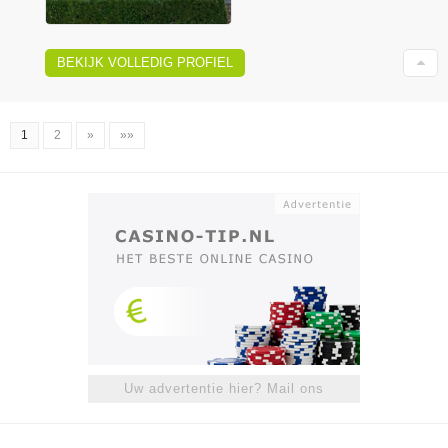
BEKIJK VOLLEDIG PROFIEL
1
2
»
»»
Uw advertentie hier? Mail ons