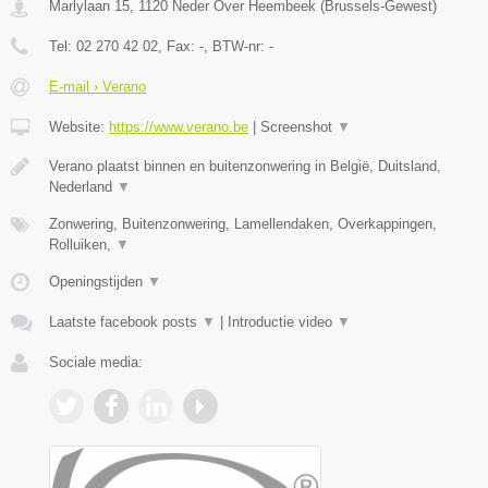
Marlylaan 15
,
1120
Neder Over Heembeek
(
Brussels-Gewest
)
Tel:
02 270 42 02
, Fax:
-
, BTW-nr:
-
E-mail › Verano
Website:
https://www.verano.be
|
Screenshot
▼
Verano plaatst binnen en buitenzonwering in België, Duitsland,
Nederland
▼
Zonwering, Buitenzonwering, Lamellendaken, Overkappingen,
Rolluiken,
▼
Openingstijden
▼
Laatste facebook posts
▼
|
Introductie video
▼
Sociale media: