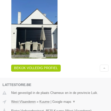
BEKIJK VOLLEDIG PROFIEL
LATTESTORE.BE
Niet gevestigd in de plaats Charneux en in de provincie Luik.
West-Vlaanderen
»
Kuurne
|
Google maps
▼
Pieter Verhaeghestraat
,
8520
Kuurne
(
West-Vlaanderen
)