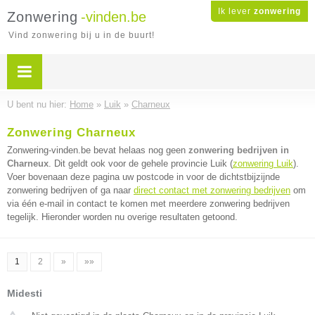
Ik lever
zonwering
Zonwering
-vinden.be
Vind zonwering bij u in de buurt!
U bent nu hier:
Home
»
Luik
»
Charneux
Zonwering Charneux
Zonwering-vinden.be bevat helaas nog geen
zonwering bedrijven in
Charneux
. Dit geldt ook voor de gehele provincie Luik (
zonwering Luik
).
Voer bovenaan deze pagina uw postcode in voor de dichtstbijzijnde
zonwering bedrijven of ga naar
direct contact met zonwering bedrijven
om
via één e-mail in contact te komen met meerdere zonwering bedrijven
tegelijk. Hieronder worden nu overige resultaten getoond.
1
2
»
»»
Midesti