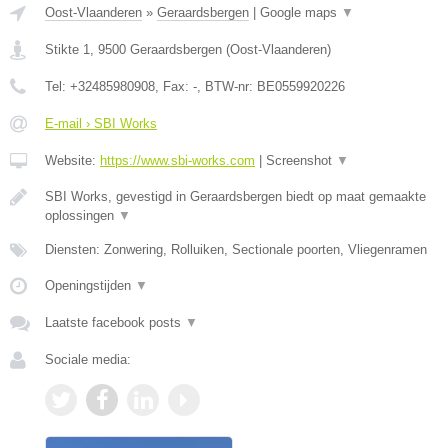
Oost-Vlaanderen
»
Geraardsbergen
|
Google maps
▼
Stikte 1
,
9500
Geraardsbergen
(
Oost-Vlaanderen
)
Tel:
+32485980908
, Fax:
-
, BTW-nr:
BE0559920226
E-mail › SBI Works
Website:
https://www.sbi-works.com
|
Screenshot
▼
SBI Works, gevestigd in Geraardsbergen biedt op maat gemaakte
oplossingen
▼
Diensten: Zonwering, Rolluiken, Sectionale poorten, Vliegenramen
Openingstijden
▼
Laatste facebook posts
▼
Sociale media: