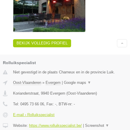
BEKIJK VOLLEDIG PROFIEL
Rolluikspecialist
Niet gevestigd in de plaats Charneux en in de provincie Luik.
Oost-Vlaanderen
»
Evergem
|
Google maps
▼
Korianderstraat
,
9940
Evergem
(
Oost-Vlaanderen
)
Tel:
0495 73 66 06
, Fax:
-
, BTW-nr:
-
E-mail › Rolluikspecialist
Website:
https://www.rolluikspecialist.be/
|
Screenshot
▼