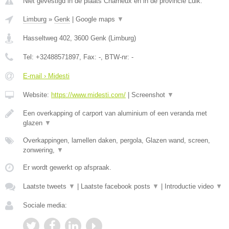
Niet gevestigd in de plaats Charneux en in de provincie Luik.
Limburg
»
Genk
|
Google maps
▼
Hasseltweg 402
,
3600
Genk
(
Limburg
)
Tel:
+32488571897
, Fax:
-
, BTW-nr:
-
E-mail › Midesti
Website:
https://www.midesti.com/
|
Screenshot
▼
Een overkapping of carport van aluminium of een veranda met
glazen
▼
Overkappingen, lamellen daken, pergola, Glazen wand, screen,
zonwering,
▼
Er wordt gewerkt op afspraak.
Laatste tweets
▼
|
Laatste facebook posts
▼
|
Introductie video
▼
Sociale media: