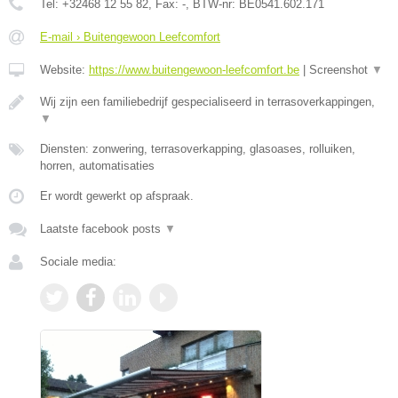
Tel:
+32468 12 55 82
, Fax:
-
, BTW-nr:
BE0541.602.171
E-mail › Buitengewoon Leefcomfort
Website:
https://www.buitengewoon-leefcomfort.be
|
Screenshot
▼
Wij zijn een familiebedrijf gespecialiseerd in terrasoverkappingen,
▼
Diensten: zonwering, terrasoverkapping, glasoases, rolluiken,
horren, automatisaties
Er wordt gewerkt op afspraak.
Laatste facebook posts
▼
Sociale media: