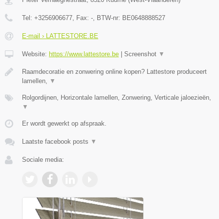
Tel:
+3256906677
, Fax:
-
, BTW-nr:
BE0648888527
E-mail › LATTESTORE.BE
Website:
https://www.lattestore.be
|
Screenshot
▼
Raamdecoratie en zonwering online kopen? Lattestore produceert
lamellen,
▼
Rolgordijnen, Horizontale lamellen, Zonwering, Verticale jaloezieën,
▼
Er wordt gewerkt op afspraak.
Laatste facebook posts
▼
Sociale media: