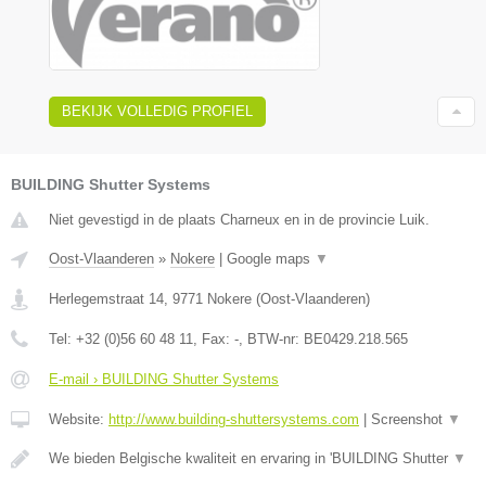
BEKIJK VOLLEDIG PROFIEL
BUILDING Shutter Systems
Niet gevestigd in de plaats Charneux en in de provincie Luik.
Oost-Vlaanderen
»
Nokere
|
Google maps
▼
Herlegemstraat 14
,
9771
Nokere
(
Oost-Vlaanderen
)
Tel:
+32 (0)56 60 48 11
, Fax:
-
, BTW-nr:
BE0429.218.565
E-mail › BUILDING Shutter Systems
Website:
http://www.building-shuttersystems.com
|
Screenshot
▼
We bieden Belgische kwaliteit en ervaring in 'BUILDING Shutter
▼