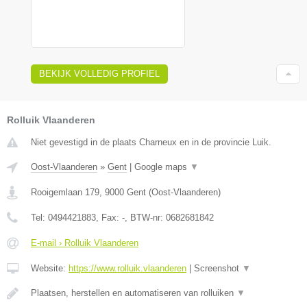
BEKIJK VOLLEDIG PROFIEL
Rolluik Vlaanderen
Niet gevestigd in de plaats Charneux en in de provincie Luik.
Oost-Vlaanderen
»
Gent
|
Google maps
▼
Rooigemlaan 179
,
9000
Gent
(
Oost-Vlaanderen
)
Tel:
0494421883
, Fax:
-
, BTW-nr:
0682681842
E-mail › Rolluik Vlaanderen
Website:
https://www.rolluik.vlaanderen
|
Screenshot
▼
Plaatsen, herstellen en automatiseren van rolluiken
▼