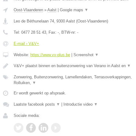
Oost-Vlaanderen
»
Aalst
|
Google maps
▼
Leo de Béthunelaan 74
,
9300
Aalst
(
Oost-Vlaanderen
)
Tel:
0477 28 51 43
, Fax:
-
, BTW-nr:
-
E-mail › V&V+
Website:
https://www.vv-plus.be
|
Screenshot
▼
V&V+ plaatst binnen en buitenzonwering van Verano in Aalst en
▼
Zonwering, Buitenzonwering, Lamellendaken, Terrasoverkappingen,
Rolluiken,
▼
Er wordt gewerkt op afspraak.
Laatste facebook posts
▼
|
Introductie video
▼
Sociale media: