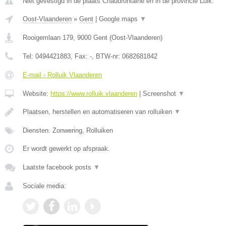
Niet gevestigd in de plaats Chaudfontaine en in de provincie Luik.
Oost-Vlaanderen
»
Gent
|
Google maps
▼
Rooigemlaan 179
,
9000
Gent
(
Oost-Vlaanderen
)
Tel:
0494421883
, Fax:
-
, BTW-nr:
0682681842
E-mail › Rolluik Vlaanderen
Website:
https://www.rolluik.vlaanderen
|
Screenshot
▼
Plaatsen, herstellen en automatiseren van rolluiken
▼
Diensten: Zonwering, Rolluiken
Er wordt gewerkt op afspraak.
Laatste facebook posts
▼
Sociale media: