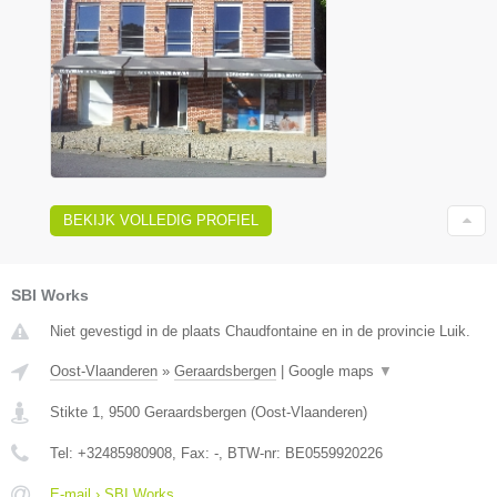
BEKIJK VOLLEDIG PROFIEL
SBI Works
Niet gevestigd in de plaats Chaudfontaine en in de provincie Luik.
Oost-Vlaanderen
»
Geraardsbergen
|
Google maps
▼
Stikte 1
,
9500
Geraardsbergen
(
Oost-Vlaanderen
)
Tel:
+32485980908
, Fax:
-
, BTW-nr:
BE0559920226
E-mail › SBI Works