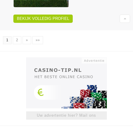
BEKIJK VOLLEDIG PROFIEL
1
2
»
»»
Uw advertentie hier? Mail ons