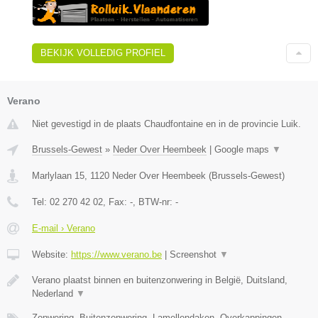
BEKIJK VOLLEDIG PROFIEL
Verano
Niet gevestigd in de plaats Chaudfontaine en in de provincie Luik.
Brussels-Gewest
»
Neder Over Heembeek
|
Google maps
▼
Marlylaan 15
,
1120
Neder Over Heembeek
(
Brussels-Gewest
)
Tel:
02 270 42 02
, Fax:
-
, BTW-nr:
-
E-mail › Verano
Website:
https://www.verano.be
|
Screenshot
▼
Verano plaatst binnen en buitenzonwering in België, Duitsland,
Nederland
▼
Zonwering, Buitenzonwering, Lamellendaken, Overkappingen,