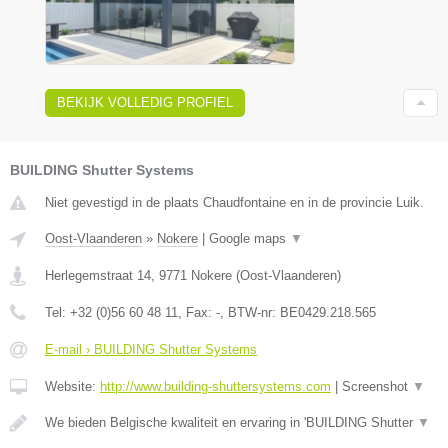
BEKIJK VOLLEDIG PROFIEL
BUILDING Shutter Systems
Niet gevestigd in de plaats Chaudfontaine en in de provincie Luik.
Oost-Vlaanderen
»
Nokere
|
Google maps
▼
Herlegemstraat 14
,
9771
Nokere
(
Oost-Vlaanderen
)
Tel:
+32 (0)56 60 48 11
, Fax:
-
, BTW-nr:
BE0429.218.565
E-mail › BUILDING Shutter Systems
Website:
http://www.building-shuttersystems.com
|
Screenshot
▼
We bieden Belgische kwaliteit en ervaring in 'BUILDING Shutter
▼