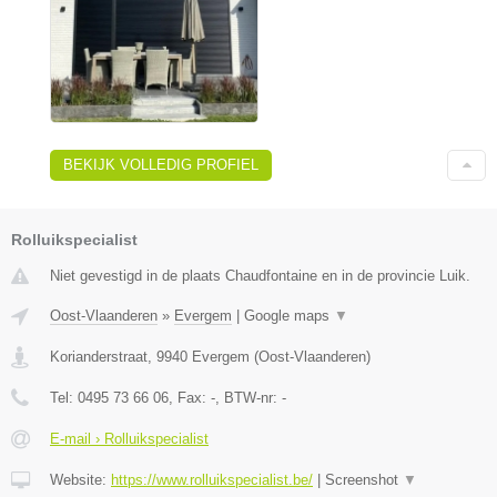
BEKIJK VOLLEDIG PROFIEL
Rolluikspecialist
Niet gevestigd in de plaats Chaudfontaine en in de provincie Luik.
Oost-Vlaanderen
»
Evergem
|
Google maps
▼
Korianderstraat
,
9940
Evergem
(
Oost-Vlaanderen
)
Tel:
0495 73 66 06
, Fax:
-
, BTW-nr:
-
E-mail › Rolluikspecialist
Website:
https://www.rolluikspecialist.be/
|
Screenshot
▼