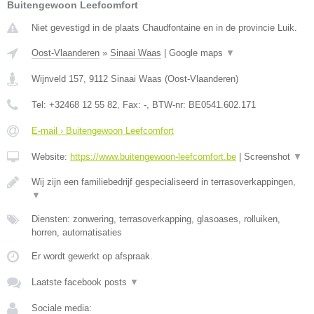
Buitengewoon Leefcomfort
Niet gevestigd in de plaats Chaudfontaine en in de provincie Luik.
Oost-Vlaanderen
»
Sinaai Waas
|
Google maps
▼
Wijnveld 157
,
9112
Sinaai Waas
(
Oost-Vlaanderen
)
Tel:
+32468 12 55 82
, Fax:
-
, BTW-nr:
BE0541.602.171
E-mail › Buitengewoon Leefcomfort
Website:
https://www.buitengewoon-leefcomfort.be
|
Screenshot
▼
Wij zijn een familiebedrijf gespecialiseerd in terrasoverkappingen,
▼
Diensten: zonwering, terrasoverkapping, glasoases, rolluiken,
horren, automatisaties
Er wordt gewerkt op afspraak.
Laatste facebook posts
▼
Sociale media: