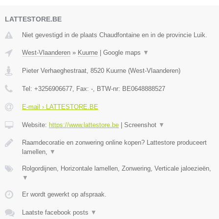
LATTESTORE.BE
Niet gevestigd in de plaats Chaudfontaine en in de provincie Luik.
West-Vlaanderen
»
Kuurne
|
Google maps
▼
Pieter Verhaeghestraat
,
8520
Kuurne
(
West-Vlaanderen
)
Tel:
+3256906677
, Fax:
-
, BTW-nr:
BE0648888527
E-mail › LATTESTORE.BE
Website:
https://www.lattestore.be
|
Screenshot
▼
Raamdecoratie en zonwering online kopen? Lattestore produceert
lamellen,
▼
Rolgordijnen, Horizontale lamellen, Zonwering, Verticale jaloezieën,
▼
Er wordt gewerkt op afspraak.
Laatste facebook posts
▼