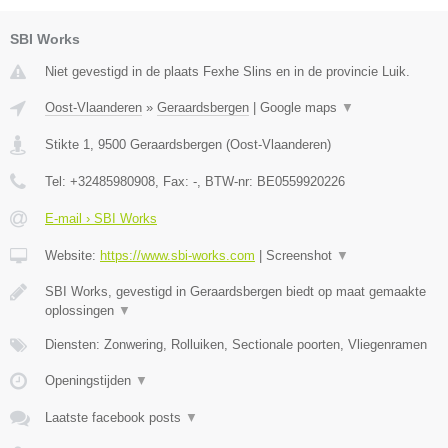
SBI Works
Niet gevestigd in de plaats Fexhe Slins en in de provincie Luik.
Oost-Vlaanderen
»
Geraardsbergen
|
Google maps
▼
Stikte 1
,
9500
Geraardsbergen
(
Oost-Vlaanderen
)
Tel:
+32485980908
, Fax:
-
, BTW-nr:
BE0559920226
E-mail › SBI Works
Website:
https://www.sbi-works.com
|
Screenshot
▼
SBI Works, gevestigd in Geraardsbergen biedt op maat gemaakte
oplossingen
▼
Diensten: Zonwering, Rolluiken, Sectionale poorten, Vliegenramen
Openingstijden
▼
Laatste facebook posts
▼