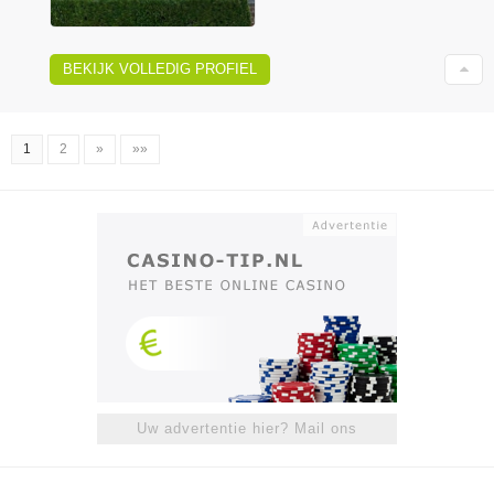
BEKIJK VOLLEDIG PROFIEL
1
2
»
»»
Uw advertentie hier? Mail ons