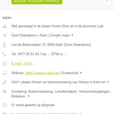
BEKIJK VOLLEDIG PROFIEL
V&V+
Niet gevestigd in de plaats Fexhe Slins en in de provincie Luik.
Oost-Vlaanderen
»
Aalst
|
Google maps
▼
Leo de Béthunelaan 74
,
9300
Aalst
(
Oost-Vlaanderen
)
Tel:
0477 28 51 43
, Fax:
-
, BTW-nr:
-
E-mail › V&V+
Website:
https://www.vv-plus.be
|
Screenshot
▼
V&V+ plaatst binnen en buitenzonwering van Verano in Aalst en
▼
Zonwering, Buitenzonwering, Lamellendaken, Terrasoverkappingen,
Rolluiken,
▼
Er wordt gewerkt op afspraak.