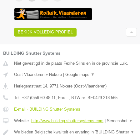
BEKIJK VOLLEDIG PROFIEL
BUILDING Shutter Systems
Niet gevestigd in de plaats Fexhe Slins en in de provincie Luik.
Oost-Vlaanderen
»
Nokere
|
Google maps
▼
Herlegemstraat 14
,
9771
Nokere
(
Oost-Vlaanderen
)
Tel:
+32 (0)56 60 48 11
, Fax:
-
, BTW-nr:
BE0429.218.565
E-mail › BUILDING Shutter Systems
Website:
http://www.building-shuttersystems.com
|
Screenshot
▼
We bieden Belgische kwaliteit en ervaring in 'BUILDING Shutter
▼