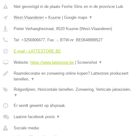
Niet gevestigd in de plaats Fexhe Slins en in de provincie Luik.
West-Vlaanderen
»
Kuurne
|
Google maps
▼
Pieter Verhaeghestraat
,
8520
Kuurne
(
West-Vlaanderen
)
Tel:
+3256906677
, Fax:
-
, BTW-nr:
BE0648888527
E-mail › LATTESTORE.BE
Website:
https://www.lattestore.be
|
Screenshot
▼
Raamdecoratie en zonwering online kopen? Lattestore produceert
lamellen,
▼
Rolgordijnen, Horizontale lamellen, Zonwering, Verticale jaloezieën,
▼
Er wordt gewerkt op afspraak.
Laatste facebook posts
▼
Sociale media: