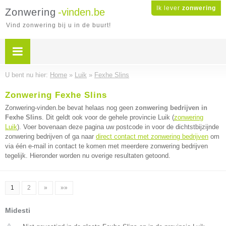
Ik lever
zonwering
Zonwering
-vinden.be
Vind zonwering bij u in de buurt!
U bent nu hier:
Home
»
Luik
»
Fexhe Slins
Zonwering Fexhe Slins
Zonwering-vinden.be bevat helaas nog geen
zonwering bedrijven in
Fexhe Slins
. Dit geldt ook voor de gehele provincie Luik (
zonwering
Luik
). Voer bovenaan deze pagina uw postcode in voor de dichtstbijzijnde
zonwering bedrijven of ga naar
direct contact met zonwering bedrijven
om
via één e-mail in contact te komen met meerdere zonwering bedrijven
tegelijk. Hieronder worden nu overige resultaten getoond.
1
2
»
»»
Midesti