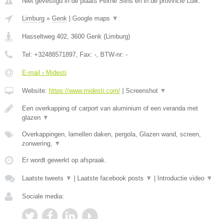
Niet gevestigd in de plaats Fexhe Slins en in de provincie Luik.
Limburg
»
Genk
|
Google maps
▼
Hasseltweg 402
,
3600
Genk
(
Limburg
)
Tel:
+32488571897
, Fax:
-
, BTW-nr:
-
E-mail › Midesti
Website:
https://www.midesti.com/
|
Screenshot
▼
Een overkapping of carport van aluminium of een veranda met
glazen
▼
Overkappingen, lamellen daken, pergola, Glazen wand, screen,
zonwering,
▼
Er wordt gewerkt op afspraak.
Laatste tweets
▼
|
Laatste facebook posts
▼
|
Introductie video
▼
Sociale media: