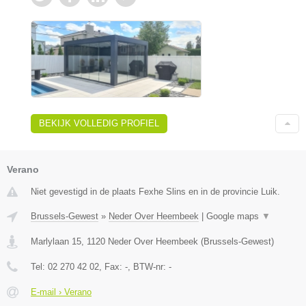
BEKIJK VOLLEDIG PROFIEL
Verano
Niet gevestigd in de plaats Fexhe Slins en in de provincie Luik.
Brussels-Gewest
»
Neder Over Heembeek
|
Google maps
▼
Marlylaan 15
,
1120
Neder Over Heembeek
(
Brussels-Gewest
)
Tel:
02 270 42 02
, Fax:
-
, BTW-nr:
-
E-mail › Verano