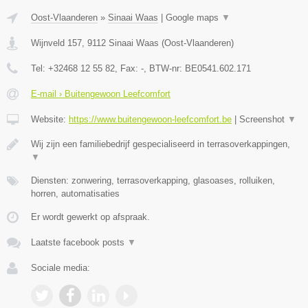
Oost-Vlaanderen
»
Sinaai Waas
|
Google maps
▼
Wijnveld 157
,
9112
Sinaai Waas
(
Oost-Vlaanderen
)
Tel:
+32468 12 55 82
, Fax:
-
, BTW-nr:
BE0541.602.171
E-mail › Buitengewoon Leefcomfort
Website:
https://www.buitengewoon-leefcomfort.be
|
Screenshot
▼
Wij zijn een familiebedrijf gespecialiseerd in terrasoverkappingen,
▼
Diensten: zonwering, terrasoverkapping, glasoases, rolluiken,
horren, automatisaties
Er wordt gewerkt op afspraak.
Laatste facebook posts
▼
Sociale media: