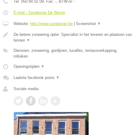
Tel:
050 84 02 09
, Fax:
-
, BTW-nr:
-
E-mail › Sundesign De Wever
Website:
http://www.sundesign.be
|
Screenshot
▼
De betere zonwering optie: Specialist in het leveren en plaatsen van
binnen
▼
Diensten: zonwering, gordijnen, luxaflex, terrasoverkapping,
rolluiken
Openingstijden
▼
Laatste facebook posts
▼
Sociale media: