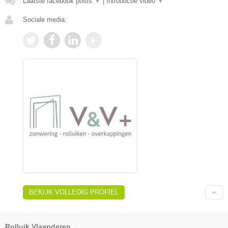
Laatste facebook posts
▼
|
Introductie video
▼
Sociale media:
BEKIJK VOLLEDIG PROFIEL
Rolluik Vlaanderen