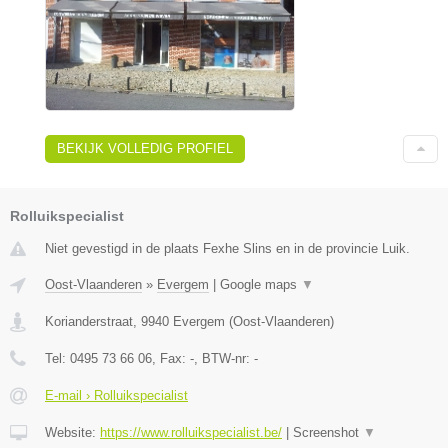
BEKIJK VOLLEDIG PROFIEL
Rolluikspecialist
Niet gevestigd in de plaats Fexhe Slins en in de provincie Luik.
Oost-Vlaanderen
»
Evergem
|
Google maps
▼
Korianderstraat
,
9940
Evergem
(
Oost-Vlaanderen
)
Tel:
0495 73 66 06
, Fax:
-
, BTW-nr:
-
E-mail › Rolluikspecialist
Website:
https://www.rolluikspecialist.be/
|
Screenshot
▼