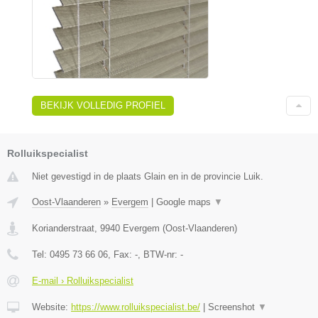
BEKIJK VOLLEDIG PROFIEL
Rolluikspecialist
Niet gevestigd in de plaats Glain en in de provincie Luik.
Oost-Vlaanderen
»
Evergem
|
Google maps
▼
Korianderstraat
,
9940
Evergem
(
Oost-Vlaanderen
)
Tel:
0495 73 66 06
, Fax:
-
, BTW-nr:
-
E-mail › Rolluikspecialist
Website:
https://www.rolluikspecialist.be/
|
Screenshot
▼