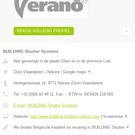
BEKIJK VOLLEDIG PROFIEL
BUILDING Shutter Systems
Niet gevestigd in de plaats Glain en in de provincie Luik.
Oost-Vlaanderen
»
Nokere
|
Google maps
▼
Herlegemstraat 14
,
9771
Nokere
(
Oost-Vlaanderen
)
Tel:
+32 (0)56 60 48 11
, Fax:
-
, BTW-nr:
BE0429.218.565
E-mail › BUILDING Shutter Systems
Website:
http://www.building-shuttersystems.com
|
Screenshot
▼
We bieden Belgische kwaliteit en ervaring in 'BUILDING Shutter
▼