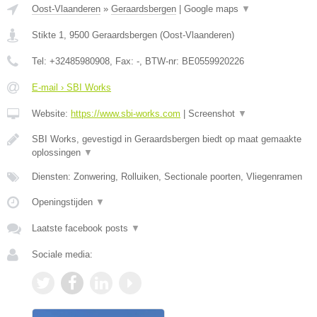
Oost-Vlaanderen
»
Geraardsbergen
|
Google maps
▼
Stikte 1
,
9500
Geraardsbergen
(
Oost-Vlaanderen
)
Tel:
+32485980908
, Fax:
-
, BTW-nr:
BE0559920226
E-mail › SBI Works
Website:
https://www.sbi-works.com
|
Screenshot
▼
SBI Works, gevestigd in Geraardsbergen biedt op maat gemaakte
oplossingen
▼
Diensten: Zonwering, Rolluiken, Sectionale poorten, Vliegenramen
Openingstijden
▼
Laatste facebook posts
▼
Sociale media: