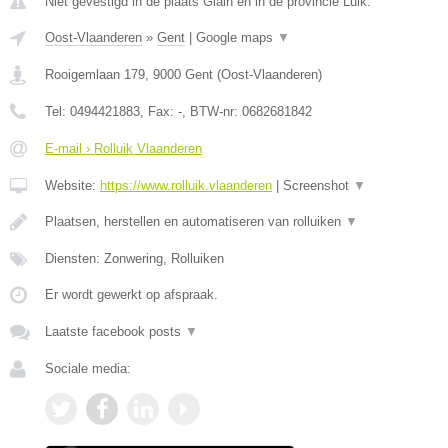
Niet gevestigd in de plaats Glain en in de provincie Luik.
Oost-Vlaanderen
»
Gent
|
Google maps
▼
Rooigemlaan 179
,
9000
Gent
(
Oost-Vlaanderen
)
Tel:
0494421883
, Fax:
-
, BTW-nr:
0682681842
E-mail › Rolluik Vlaanderen
Website:
https://www.rolluik.vlaanderen
|
Screenshot
▼
Plaatsen, herstellen en automatiseren van rolluiken
▼
Diensten: Zonwering, Rolluiken
Er wordt gewerkt op afspraak.
Laatste facebook posts
▼
Sociale media: