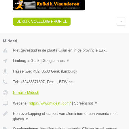
BEKIJK VOLLEDIG PROFIEL
Midesti
Niet gevestigd in de plaats Glain en in de provincie Luik.
Limburg
»
Genk
|
Google maps
▼
Hasseltweg 402
,
3600
Genk
(
Limburg
)
Tel:
+32488571897
, Fax:
-
, BTW-nr:
-
E-mail › Midesti
Website:
https://www.midesti.com/
|
Screenshot
▼
Een overkapping of carport van aluminium of een veranda met
glazen
▼
Overkappingen, lamellen daken, pergola, Glazen wand, screen,