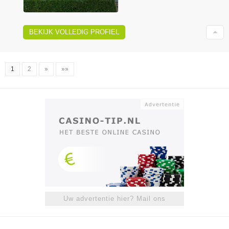
BEKIJK VOLLEDIG PROFIEL
1
2
»
»»
Uw advertentie hier? Mail ons