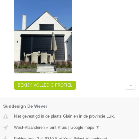
BEKIJK VOLLEDIG PROFIEL
Sundesign De Wever
Niet gevestigd in de plaats Glain en in de provincie Luik.
West-Vlaanderen
»
Sint Kruis
|
Google maps
▼
Polderstraat 2 d
,
8310
Sint Kruis
(
West-Vlaanderen
)