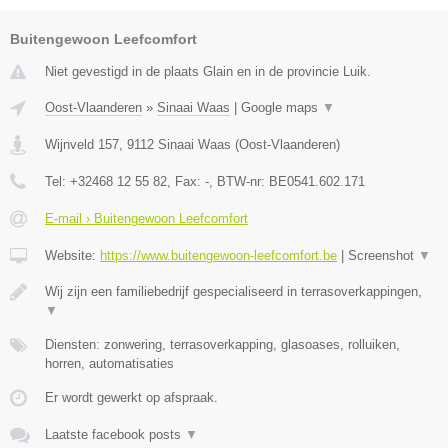
Buitengewoon Leefcomfort
Niet gevestigd in de plaats Glain en in de provincie Luik.
Oost-Vlaanderen
»
Sinaai Waas
|
Google maps
▼
Wijnveld 157
,
9112
Sinaai Waas
(
Oost-Vlaanderen
)
Tel:
+32468 12 55 82
, Fax:
-
, BTW-nr:
BE0541.602.171
E-mail › Buitengewoon Leefcomfort
Website:
https://www.buitengewoon-leefcomfort.be
|
Screenshot
▼
Wij zijn een familiebedrijf gespecialiseerd in terrasoverkappingen,
▼
Diensten: zonwering, terrasoverkapping, glasoases, rolluiken,
horren, automatisaties
Er wordt gewerkt op afspraak.
Laatste facebook posts
▼