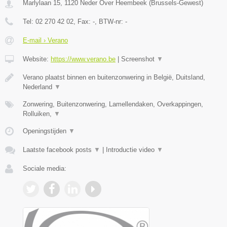
Marlylaan 15
,
1120
Neder Over Heembeek
(
Brussels-Gewest
)
Tel:
02 270 42 02
, Fax:
-
, BTW-nr:
-
E-mail › Verano
Website:
https://www.verano.be
|
Screenshot
▼
Verano plaatst binnen en buitenzonwering in België, Duitsland,
Nederland
▼
Zonwering, Buitenzonwering, Lamellendaken, Overkappingen,
Rolluiken,
▼
Openingstijden
▼
Laatste facebook posts
▼
|
Introductie video
▼
Sociale media: