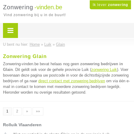
Ik lever
zonwering
Zonwering
-vinden.be
Vind zonwering bij u in de buurt!
U bent nu hier:
Home
»
Luik
»
Glain
Zonwering Glain
Zonwering-vinden.be bevat helaas nog geen
zonwering bedrijven in
Glain
. Dit geldt ook voor de gehele provincie Luik (
zonwering Luik
). Voer
bovenaan deze pagina uw postcode in voor de dichtstbijzijnde zonwering
bedrijven of ga naar
direct contact met zonwering bedrijven
om via één e-
mail in contact te komen met meerdere zonwering bedrijven tegelijk.
Hieronder worden nu overige resultaten getoond.
1
2
»
»»
Rolluik Vlaanderen