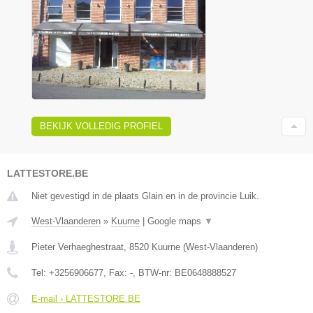
BEKIJK VOLLEDIG PROFIEL
LATTESTORE.BE
Niet gevestigd in de plaats Glain en in de provincie Luik.
West-Vlaanderen
»
Kuurne
|
Google maps
▼
Pieter Verhaeghestraat
,
8520
Kuurne
(
West-Vlaanderen
)
Tel:
+3256906677
, Fax:
-
, BTW-nr:
BE0648888527
E-mail › LATTESTORE.BE