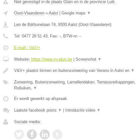
Niet gevestigd in de plaats Glain en in de provincie Luik.
Oost-Vlaanderen
»
Aalst
|
Google maps
▼
Leo de Béthunelaan 74
,
9300
Aalst
(
Oost-Vlaanderen
)
Tel:
0477 28 51 43
, Fax:
-
, BTW-nr:
-
E-mail › V&V+
Website:
https://www.vv-plus.be
|
Screenshot
▼
V&V+ plaatst binnen en buitenzonwering van Verano in Aalst en
▼
Zonwering, Buitenzonwering, Lamellendaken, Terrasoverkappingen,
Rolluiken,
▼
Er wordt gewerkt op afspraak.
Laatste facebook posts
▼
|
Introductie video
▼
Sociale media: