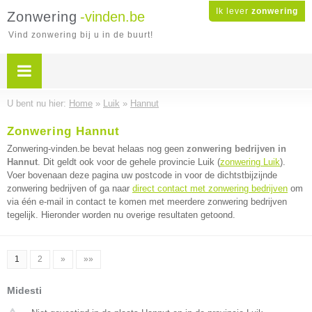
Ik lever
zonwering
Zonwering
-vinden.be
Vind zonwering bij u in de buurt!
U bent nu hier:
Home
»
Luik
»
Hannut
Zonwering Hannut
Zonwering-vinden.be bevat helaas nog geen
zonwering bedrijven in
Hannut
. Dit geldt ook voor de gehele provincie Luik (
zonwering Luik
).
Voer bovenaan deze pagina uw postcode in voor de dichtstbijzijnde
zonwering bedrijven of ga naar
direct contact met zonwering bedrijven
om
via één e-mail in contact te komen met meerdere zonwering bedrijven
tegelijk. Hieronder worden nu overige resultaten getoond.
1
2
»
»»
Midesti