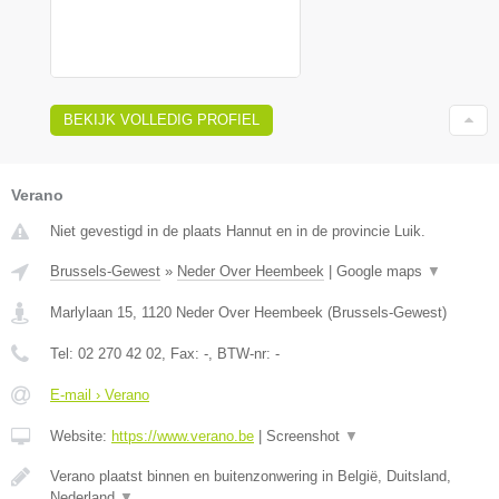
BEKIJK VOLLEDIG PROFIEL
Verano
Niet gevestigd in de plaats Hannut en in de provincie Luik.
Brussels-Gewest
»
Neder Over Heembeek
|
Google maps
▼
Marlylaan 15
,
1120
Neder Over Heembeek
(
Brussels-Gewest
)
Tel:
02 270 42 02
, Fax:
-
, BTW-nr:
-
E-mail › Verano
Website:
https://www.verano.be
|
Screenshot
▼
Verano plaatst binnen en buitenzonwering in België, Duitsland,
Nederland
▼