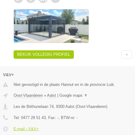
BEKIJK VOLLEDIG PROFIEL
V&V+
Niet gevestigd in de plaats Hannut en in de provincie Luik.
Oost-Vlaanderen
»
Aalst
|
Google maps
▼
Leo de Béthunelaan 74
,
9300
Aalst
(
Oost-Vlaanderen
)
Tel:
0477 28 51 43
, Fax:
-
, BTW-nr:
-
E-mail › V&V+