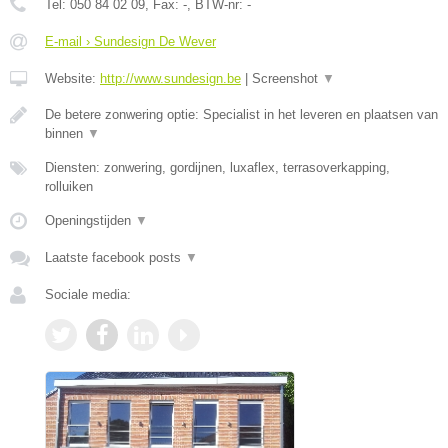
Tel:
050 84 02 09
, Fax:
-
, BTW-nr:
-
E-mail › Sundesign De Wever
Website:
http://www.sundesign.be
|
Screenshot
▼
De betere zonwering optie: Specialist in het leveren en plaatsen van
binnen
▼
Diensten: zonwering, gordijnen, luxaflex, terrasoverkapping,
rolluiken
Openingstijden
▼
Laatste facebook posts
▼
Sociale media: