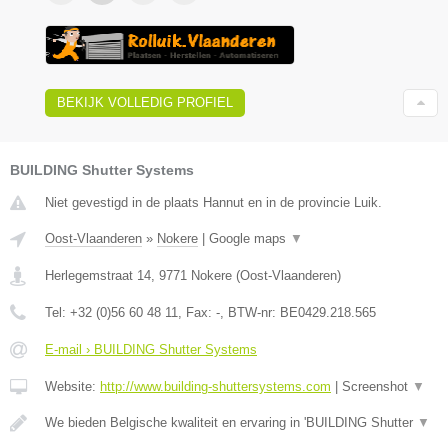
BEKIJK VOLLEDIG PROFIEL
BUILDING Shutter Systems
Niet gevestigd in de plaats Hannut en in de provincie Luik.
Oost-Vlaanderen
»
Nokere
|
Google maps
▼
Herlegemstraat 14
,
9771
Nokere
(
Oost-Vlaanderen
)
Tel:
+32 (0)56 60 48 11
, Fax:
-
, BTW-nr:
BE0429.218.565
E-mail › BUILDING Shutter Systems
Website:
http://www.building-shuttersystems.com
|
Screenshot
▼
We bieden Belgische kwaliteit en ervaring in 'BUILDING Shutter
▼