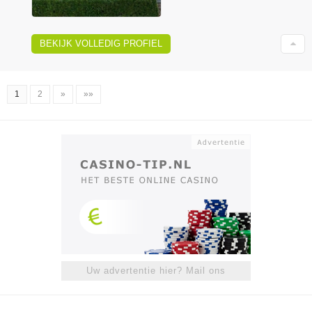
BEKIJK VOLLEDIG PROFIEL
1
2
»
»»
Uw advertentie hier? Mail ons