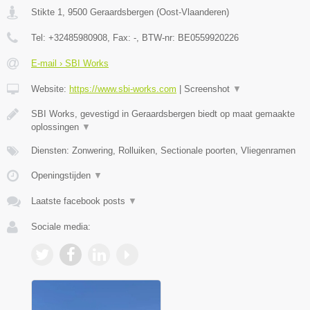
Stikte 1
,
9500
Geraardsbergen
(
Oost-Vlaanderen
)
Tel:
+32485980908
, Fax:
-
, BTW-nr:
BE0559920226
E-mail › SBI Works
Website:
https://www.sbi-works.com
|
Screenshot
▼
SBI Works, gevestigd in Geraardsbergen biedt op maat gemaakte
oplossingen
▼
Diensten: Zonwering, Rolluiken, Sectionale poorten, Vliegenramen
Openingstijden
▼
Laatste facebook posts
▼
Sociale media: