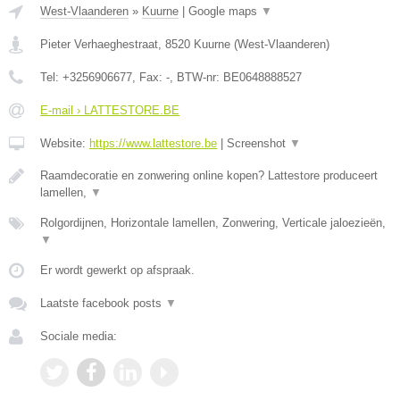
West-Vlaanderen
»
Kuurne
|
Google maps
▼
Pieter Verhaeghestraat
,
8520
Kuurne
(
West-Vlaanderen
)
Tel:
+3256906677
, Fax:
-
, BTW-nr:
BE0648888527
E-mail › LATTESTORE.BE
Website:
https://www.lattestore.be
|
Screenshot
▼
Raamdecoratie en zonwering online kopen? Lattestore produceert
lamellen,
▼
Rolgordijnen, Horizontale lamellen, Zonwering, Verticale jaloezieën,
▼
Er wordt gewerkt op afspraak.
Laatste facebook posts
▼
Sociale media: