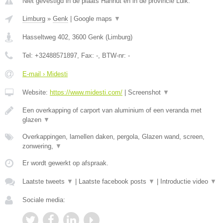
Niet gevestigd in de plaats Hannut en in de provincie Luik.
Limburg
»
Genk
|
Google maps
▼
Hasseltweg 402
,
3600
Genk
(
Limburg
)
Tel:
+32488571897
, Fax:
-
, BTW-nr:
-
E-mail › Midesti
Website:
https://www.midesti.com/
|
Screenshot
▼
Een overkapping of carport van aluminium of een veranda met
glazen
▼
Overkappingen, lamellen daken, pergola, Glazen wand, screen,
zonwering,
▼
Er wordt gewerkt op afspraak.
Laatste tweets
▼
|
Laatste facebook posts
▼
|
Introductie video
▼
Sociale media: