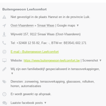
Buitengewoon Leefcomfort
Niet gevestigd in de plaats Hannut en in de provincie Luik.
Oost-Vlaanderen
»
Sinaai Waas
|
Google maps
▼
Wijnveld 157
,
9112
Sinaai Waas
(
Oost-Vlaanderen
)
Tel:
+32468 12 55 82
, Fax:
-
, BTW-nr:
BE0541.602.171
E-mail › Buitengewoon Leefcomfort
Website:
https://www.buitengewoon-leefcomfort.be
|
Screenshot
▼
Wij zijn een familiebedrijf gespecialiseerd in terrasoverkappingen,
▼
Diensten: zonwering, terrasoverkapping, glasoases, rolluiken,
horren, automatisaties
Er wordt gewerkt op afspraak.
Laatste facebook posts
▼