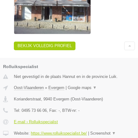
BEKIJK VOLLEDIG PROFIEL
Rolluikspecialist
Niet gevestigd in de plaats Hannut en in de provincie Luik.
Oost-Vlaanderen
»
Evergem
|
Google maps
▼
Korianderstraat
,
9940
Evergem
(
Oost-Vlaanderen
)
Tel:
0495 73 66 06
, Fax:
-
, BTW-nr:
-
E-mail › Rolluikspecialist
Website:
https://www.rolluikspecialist.be/
|
Screenshot
▼