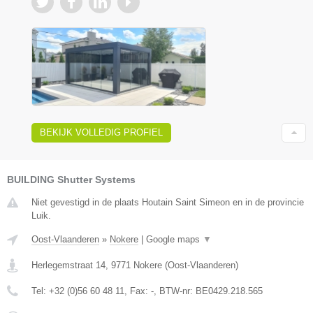
BEKIJK VOLLEDIG PROFIEL
BUILDING Shutter Systems
Niet gevestigd in de plaats Houtain Saint Simeon en in de provincie
Luik.
Oost-Vlaanderen
»
Nokere
|
Google maps
▼
Herlegemstraat 14
,
9771
Nokere
(
Oost-Vlaanderen
)
Tel:
+32 (0)56 60 48 11
, Fax:
-
, BTW-nr:
BE0429.218.565