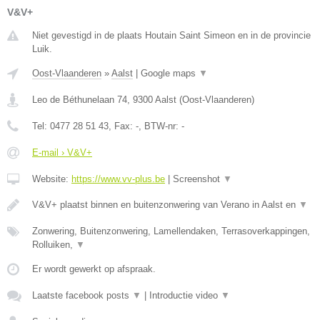
V&V+
Niet gevestigd in de plaats Houtain Saint Simeon en in de provincie
Luik.
Oost-Vlaanderen
»
Aalst
|
Google maps
▼
Leo de Béthunelaan 74
,
9300
Aalst
(
Oost-Vlaanderen
)
Tel:
0477 28 51 43
, Fax:
-
, BTW-nr:
-
E-mail › V&V+
Website:
https://www.vv-plus.be
|
Screenshot
▼
V&V+ plaatst binnen en buitenzonwering van Verano in Aalst en
▼
Zonwering, Buitenzonwering, Lamellendaken, Terrasoverkappingen,
Rolluiken,
▼
Er wordt gewerkt op afspraak.
Laatste facebook posts
▼
|
Introductie video
▼