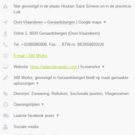
Niet gevestigd in de plaats Houtain Saint Simeon en in de provincie
Luik.
Oost-Vlaanderen
»
Geraardsbergen
|
Google maps
▼
Stikte 1
,
9500
Geraardsbergen
(
Oost-Vlaanderen
)
Tel:
+32485980908
, Fax:
-
, BTW-nr:
BE0559920226
E-mail › SBI Works
Website:
https://www.sbi-works.com
|
Screenshot
▼
SBI Works, gevestigd in Geraardsbergen biedt op maat gemaakte
oplossingen
▼
Diensten: Zonwering, Rolluiken, Sectionale poorten, Vliegenramen
Openingstijden
▼
Laatste facebook posts
▼
Sociale media: