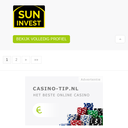
BEKIJK VOLLEDIG PROFIEL
1
2
»
»»