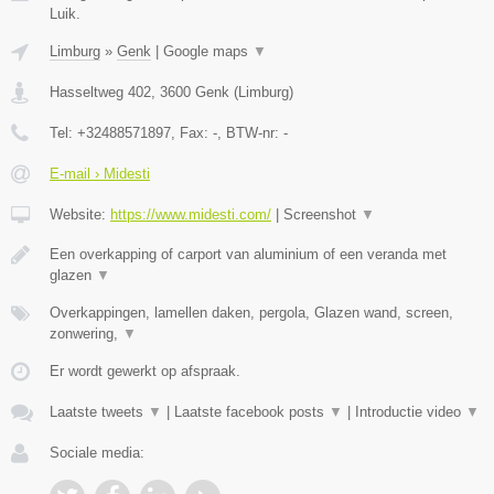
Luik.
Limburg
»
Genk
|
Google maps
▼
Hasseltweg 402
,
3600
Genk
(
Limburg
)
Tel:
+32488571897
, Fax:
-
, BTW-nr:
-
E-mail › Midesti
Website:
https://www.midesti.com/
|
Screenshot
▼
Een overkapping of carport van aluminium of een veranda met
glazen
▼
Overkappingen, lamellen daken, pergola, Glazen wand, screen,
zonwering,
▼
Er wordt gewerkt op afspraak.
Laatste tweets
▼
|
Laatste facebook posts
▼
|
Introductie video
▼
Sociale media: