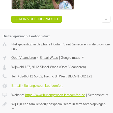
BEKIJK VOLLEDIG PROFIEL
Buitengewoon Leefcomfort
Niet gevestigd in de plaats Houtain Saint Simeon en in de provincie
Luik.
Oost-Vlaanderen
»
Sinaai Waas
|
Google maps
▼
Wijnveld 157
,
9112
Sinaai Waas
(
Oost-Vlaanderen
)
Tel:
+32468 12 55 82
, Fax:
-
, BTW-nr:
BE0541.602.171
E-mail › Buitengewoon Leefcomfort
Website:
https://www.buitengewoon-leefcomfort.be
|
Screenshot
▼
Wij zijn een familiebedrijf gespecialiseerd in terrasoverkappingen,
▼