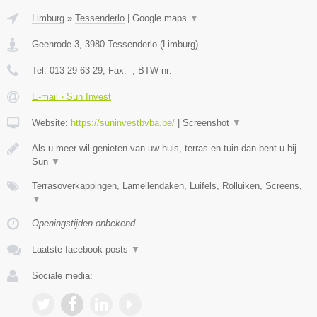
Limburg
»
Tessenderlo
|
Google maps
▼
Geenrode 3
,
3980
Tessenderlo
(
Limburg
)
Tel:
013 29 63 29
, Fax:
-
, BTW-nr:
-
E-mail › Sun Invest
Website:
https://suninvestbvba.be/
|
Screenshot
▼
Als u meer wil genieten van uw huis, terras en tuin dan bent u bij
Sun
▼
Terrasoverkappingen, Lamellendaken, Luifels, Rolluiken, Screens,
▼
Openingstijden onbekend
Laatste facebook posts
▼
Sociale media: