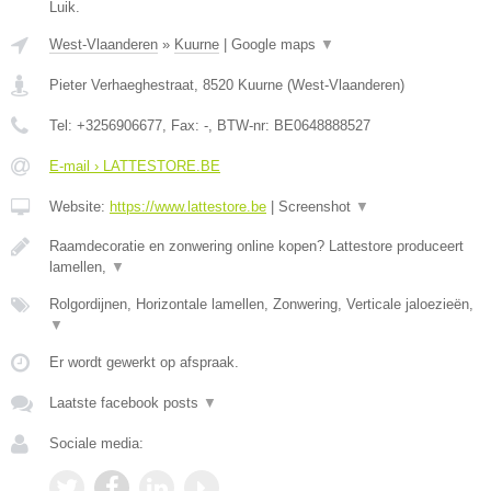
Luik.
West-Vlaanderen
»
Kuurne
|
Google maps
▼
Pieter Verhaeghestraat
,
8520
Kuurne
(
West-Vlaanderen
)
Tel:
+3256906677
, Fax:
-
, BTW-nr:
BE0648888527
E-mail › LATTESTORE.BE
Website:
https://www.lattestore.be
|
Screenshot
▼
Raamdecoratie en zonwering online kopen? Lattestore produceert
lamellen,
▼
Rolgordijnen, Horizontale lamellen, Zonwering, Verticale jaloezieën,
▼
Er wordt gewerkt op afspraak.
Laatste facebook posts
▼
Sociale media: