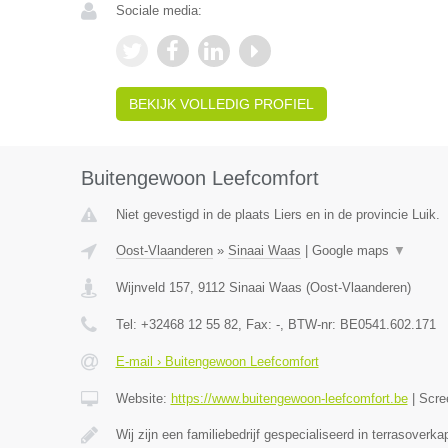
Sociale media:
BEKIJK VOLLEDIG PROFIEL
Buitengewoon Leefcomfort
Niet gevestigd in de plaats Liers en in de provincie Luik.
Oost-Vlaanderen
»
Sinaai Waas
|
Google maps
▼
Wijnveld 157
,
9112
Sinaai Waas
(
Oost-Vlaanderen
)
Tel:
+32468 12 55 82
, Fax:
-
, BTW-nr:
BE0541.602.171
E-mail › Buitengewoon Leefcomfort
Website:
https://www.buitengewoon-leefcomfort.be
|
Scre
Wij zijn een familiebedrijf gespecialiseerd in terrasoverk