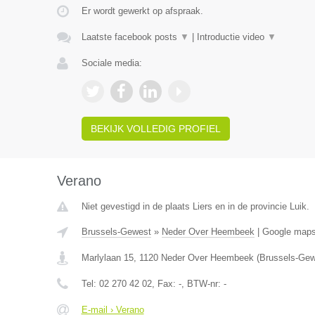
Er wordt gewerkt op afspraak.
Laatste facebook posts
▼
|
Introductie video
▼
Sociale media:
BEKIJK VOLLEDIG PROFIEL
Verano
Niet gevestigd in de plaats Liers en in de provincie Luik.
Brussels-Gewest
»
Neder Over Heembeek
|
Google map
Marlylaan 15
,
1120
Neder Over Heembeek
(
Brussels-Gew
Tel:
02 270 42 02
, Fax:
-
, BTW-nr:
-
E-mail › Verano