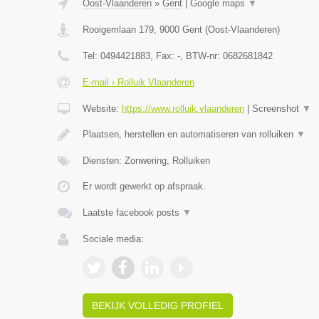
Oost-Vlaanderen
»
Gent
|
Google maps
▼
Rooigemlaan 179
,
9000
Gent
(
Oost-Vlaanderen
)
Tel:
0494421883
, Fax:
-
, BTW-nr:
0682681842
E-mail › Rolluik Vlaanderen
Website:
https://www.rolluik.vlaanderen
|
Screenshot
▼
Plaatsen, herstellen en automatiseren van rolluiken
▼
Diensten: Zonwering, Rolluiken
Er wordt gewerkt op afspraak.
Laatste facebook posts
▼
Sociale media:
BEKIJK VOLLEDIG PROFIEL