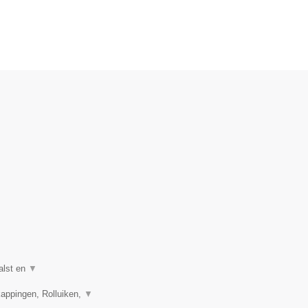
alst en
▼
appingen, Rolluiken,
▼