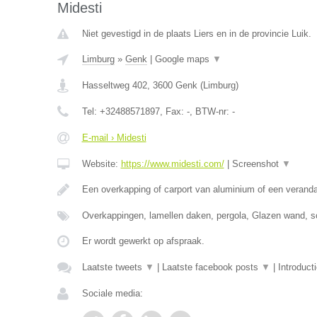
Midesti
Niet gevestigd in de plaats Liers en in de provincie Luik.
Limburg
»
Genk
|
Google maps
▼
Hasseltweg 402
,
3600
Genk
(
Limburg
)
Tel:
+32488571897
, Fax:
-
, BTW-nr:
-
E-mail › Midesti
Website:
https://www.midesti.com/
|
Screenshot
▼
Een overkapping of carport van aluminium of een verand
Overkappingen, lamellen daken, pergola, Glazen wand, s
Er wordt gewerkt op afspraak.
Laatste tweets
▼
|
Laatste facebook posts
▼
|
Introduct
Sociale media: