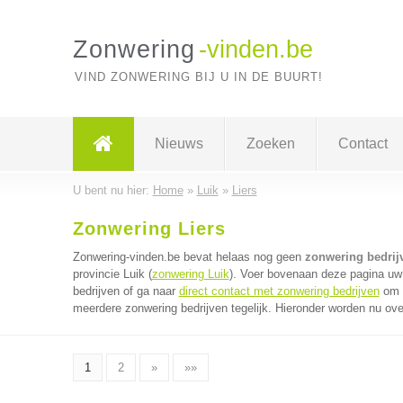
Zonwering
-vinden.be
VIND ZONWERING BIJ U IN DE BUURT!
Nieuws
Zoeken
Contact
U bent nu hier:
Home
»
Luik
»
Liers
Zonwering Liers
Zonwering-vinden.be bevat helaas nog geen
zonwering bedrijv
provincie Luik (
zonwering Luik
). Voer bovenaan deze pagina uw 
bedrijven of ga naar
direct contact met zonwering bedrijven
om v
meerdere zonwering bedrijven tegelijk. Hieronder worden nu ove
1
2
»
»»