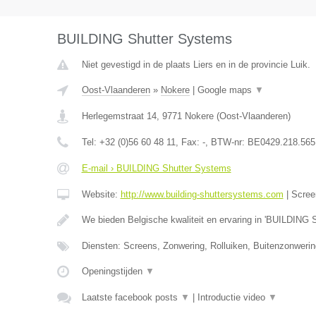
BUILDING Shutter Systems
Niet gevestigd in de plaats Liers en in de provincie Luik.
Oost-Vlaanderen
»
Nokere
|
Google maps
▼
Herlegemstraat 14
,
9771
Nokere
(
Oost-Vlaanderen
)
Tel:
+32 (0)56 60 48 11
, Fax:
-
, BTW-nr:
BE0429.218.565
E-mail › BUILDING Shutter Systems
Website:
http://www.building-shuttersystems.com
|
Scree
We bieden Belgische kwaliteit en ervaring in 'BUILDING 
Diensten: Screens, Zonwering, Rolluiken, Buitenzonweri
Openingstijden
▼
Laatste facebook posts
▼
|
Introductie video
▼