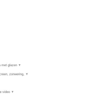
a met glazen
▼
creen, zonwering,
▼
ie video
▼