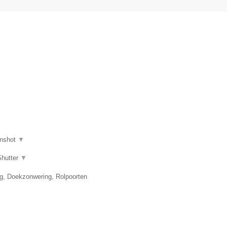
nshot
▼
Shutter
▼
ng, Doekzonwering, Rolpoorten