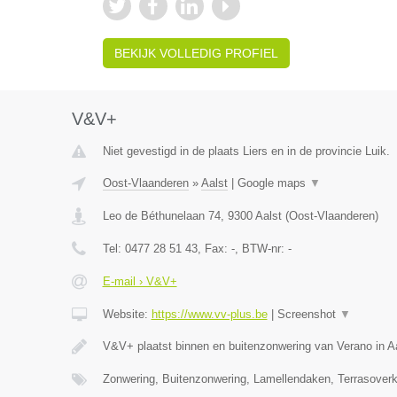
BEKIJK VOLLEDIG PROFIEL
V&V+
Niet gevestigd in de plaats Liers en in de provincie Luik.
Oost-Vlaanderen
»
Aalst
|
Google maps
▼
Leo de Béthunelaan 74
,
9300
Aalst
(
Oost-Vlaanderen
)
Tel:
0477 28 51 43
, Fax:
-
, BTW-nr:
-
E-mail › V&V+
Website:
https://www.vv-plus.be
|
Screenshot
▼
V&V+ plaatst binnen en buitenzonwering van Verano in A
Zonwering, Buitenzonwering, Lamellendaken, Terrasoverk