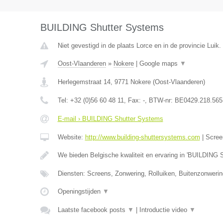
BUILDING Shutter Systems
Niet gevestigd in de plaats Lorce en in de provincie Luik.
Oost-Vlaanderen
»
Nokere
|
Google maps
▼
Herlegemstraat 14
,
9771
Nokere
(
Oost-Vlaanderen
)
Tel:
+32 (0)56 60 48 11
, Fax:
-
, BTW-nr:
BE0429.218.565
E-mail › BUILDING Shutter Systems
Website:
http://www.building-shuttersystems.com
|
Scree
We bieden Belgische kwaliteit en ervaring in 'BUILDING 
Diensten: Screens, Zonwering, Rolluiken, Buitenzonweri
Openingstijden
▼
Laatste facebook posts
▼
|
Introductie video
▼