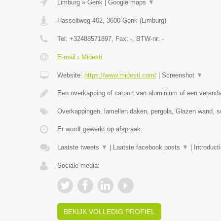
Limburg
»
Genk
|
Google maps
▼
Hasseltweg 402
,
3600
Genk
(
Limburg
)
Tel:
+32488571897
, Fax:
-
, BTW-nr:
-
E-mail › Midesti
Website:
https://www.midesti.com/
|
Screenshot
▼
Een overkapping of carport van aluminium of een verand
Overkappingen, lamellen daken, pergola, Glazen wand, s
Er wordt gewerkt op afspraak.
Laatste tweets
▼
|
Laatste facebook posts
▼
|
Introduct
Sociale media:
BEKIJK VOLLEDIG PROFIEL