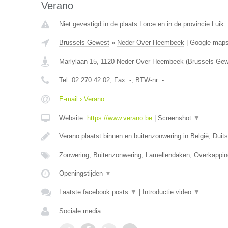
Verano
Niet gevestigd in de plaats Lorce en in de provincie Luik.
Brussels-Gewest
»
Neder Over Heembeek
|
Google map
Marlylaan 15
,
1120
Neder Over Heembeek
(
Brussels-Gew
Tel:
02 270 42 02
, Fax:
-
, BTW-nr:
-
E-mail › Verano
Website:
https://www.verano.be
|
Screenshot
▼
Verano plaatst binnen en buitenzonwering in België, Duit
Zonwering, Buitenzonwering, Lamellendaken, Overkappin
Openingstijden
▼
Laatste facebook posts
▼
|
Introductie video
▼
Sociale media: