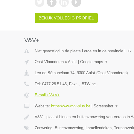
BEKIJK VOLLEDIG PROFIEL
V&V+
Niet gevestigd in de plaats Lorce en in de provincie Luik.
Oost-Vlaanderen
»
Aalst
|
Google maps
▼
Leo de Béthunelaan 74
,
9300
Aalst
(
Oost-Vlaanderen
)
Tel:
0477 28 51 43
, Fax:
-
, BTW-nr:
-
E-mail › V&V+
Website:
https://www.vv-plus.be
|
Screenshot
▼
V&V+ plaatst binnen en buitenzonwering van Verano in A
Zonwering, Buitenzonwering, Lamellendaken, Terrasoverk