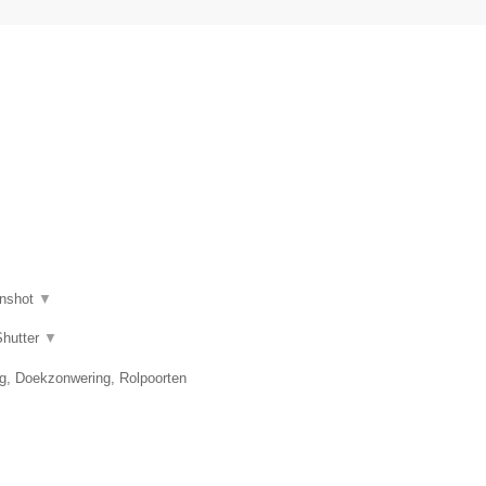
nshot
▼
Shutter
▼
ng, Doekzonwering, Rolpoorten