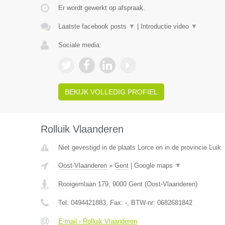
Er wordt gewerkt op afspraak.
Laatste facebook posts
▼
|
Introductie video
▼
Sociale media:
BEKIJK VOLLEDIG PROFIEL
Rolluik Vlaanderen
Niet gevestigd in de plaats Lorce en in de provincie Luik.
Oost-Vlaanderen
»
Gent
|
Google maps
▼
Rooigemlaan 179
,
9000
Gent
(
Oost-Vlaanderen
)
Tel:
0494421883
, Fax:
-
, BTW-nr:
0682681842
E-mail › Rolluik Vlaanderen