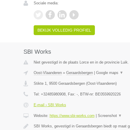
Sociale media:
BEKIJK VOLLEDIG PROFIEL
SBI Works
Niet gevestigd in de plaats Lorce en in de provincie Luik.
Oost-Vlaanderen
»
Geraardsbergen
|
Google maps
▼
Stikte 1
,
9500
Geraardsbergen
(
Oost-Vlaanderen
)
Tel:
+32485980908
, Fax:
-
, BTW-nr:
BE0559920226
E-mail › SBI Works
Website:
https://www.sbi-works.com
|
Screenshot
▼
SBI Works, gevestigd in Geraardsbergen biedt op maat