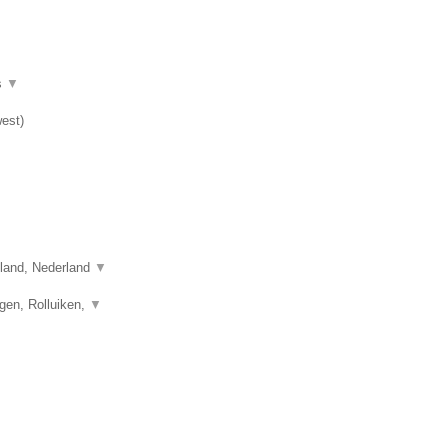
s
▼
est
)
sland, Nederland
▼
gen, Rolluiken,
▼