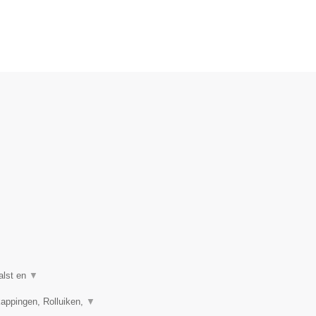
alst en
▼
appingen, Rolluiken,
▼