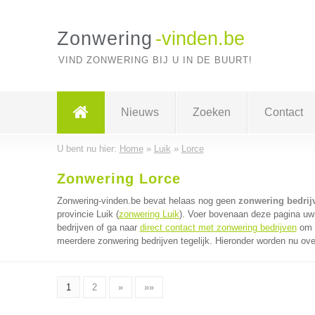
Zonwering
-vinden.be
VIND ZONWERING BIJ U IN DE BUURT!
Nieuws
Zoeken
Contact
U bent nu hier:
Home
»
Luik
»
Lorce
Zonwering Lorce
Zonwering-vinden.be bevat helaas nog geen
zonwering bedrij
provincie Luik (
zonwering Luik
). Voer bovenaan deze pagina uw 
bedrijven of ga naar
direct contact met zonwering bedrijven
om v
meerdere zonwering bedrijven tegelijk. Hieronder worden nu ove
1
2
»
»»