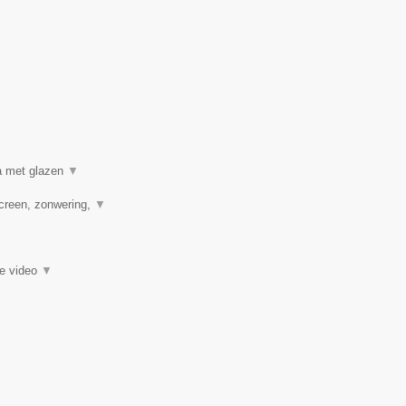
a met glazen
▼
creen, zonwering,
▼
ie video
▼