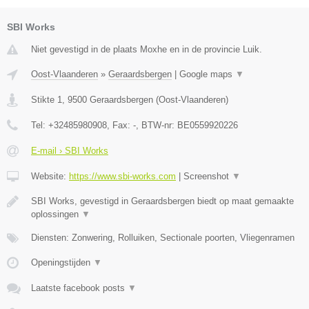
SBI Works
Niet gevestigd in de plaats Moxhe en in de provincie Luik.
Oost-Vlaanderen
»
Geraardsbergen
|
Google maps
▼
Stikte 1
,
9500
Geraardsbergen
(
Oost-Vlaanderen
)
Tel:
+32485980908
, Fax:
-
, BTW-nr:
BE0559920226
E-mail › SBI Works
Website:
https://www.sbi-works.com
|
Screenshot
▼
SBI Works, gevestigd in Geraardsbergen biedt op maat gemaakte
oplossingen
▼
Diensten: Zonwering, Rolluiken, Sectionale poorten, Vliegenramen
Openingstijden
▼
Laatste facebook posts
▼