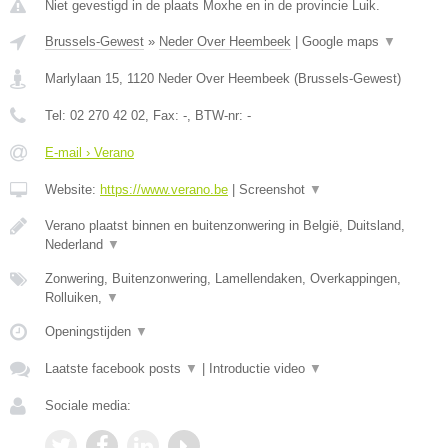
Niet gevestigd in de plaats Moxhe en in de provincie Luik.
Brussels-Gewest
»
Neder Over Heembeek
|
Google maps
▼
Marlylaan 15
,
1120
Neder Over Heembeek
(
Brussels-Gewest
)
Tel:
02 270 42 02
, Fax:
-
, BTW-nr:
-
E-mail › Verano
Website:
https://www.verano.be
|
Screenshot
▼
Verano plaatst binnen en buitenzonwering in België, Duitsland,
Nederland
▼
Zonwering, Buitenzonwering, Lamellendaken, Overkappingen,
Rolluiken,
▼
Openingstijden
▼
Laatste facebook posts
▼
|
Introductie video
▼
Sociale media: