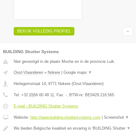
BEKIJK VOLLEDIG PROFIEL
BUILDING Shutter Systems
Niet gevestigd in de plaats Moxhe en in de provincie Luik.
Oost-Vlaanderen
»
Nokere
|
Google maps
▼
Herlegemstraat 14
,
9771
Nokere
(
Oost-Vlaanderen
)
Tel:
+32 (0)56 60 48 11
, Fax:
-
, BTW-nr:
BE0429.218.565
E-mail › BUILDING Shutter Systems
Website:
http://www.building-shuttersystems.com
|
Screenshot
▼
We bieden Belgische kwaliteit en ervaring in 'BUILDING Shutter
▼