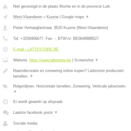
Niet gevestigd in de plaats Moxhe en in de provincie Luik.
West-Vlaanderen
»
Kuurne
|
Google maps
▼
Pieter Verhaeghestraat
,
8520
Kuurne
(
West-Vlaanderen
)
Tel:
+3256906677
, Fax:
-
, BTW-nr:
BE0648888527
E-mail › LATTESTORE.BE
Website:
https://www.lattestore.be
|
Screenshot
▼
Raamdecoratie en zonwering online kopen? Lattestore produceert
lamellen,
▼
Rolgordijnen, Horizontale lamellen, Zonwering, Verticale jaloezieën,
▼
Er wordt gewerkt op afspraak.
Laatste facebook posts
▼
Sociale media: