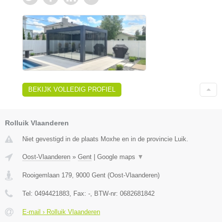
BEKIJK VOLLEDIG PROFIEL
Rolluik Vlaanderen
Niet gevestigd in de plaats Moxhe en in de provincie Luik.
Oost-Vlaanderen
»
Gent
|
Google maps
▼
Rooigemlaan 179
,
9000
Gent
(
Oost-Vlaanderen
)
Tel:
0494421883
, Fax:
-
, BTW-nr:
0682681842
E-mail › Rolluik Vlaanderen