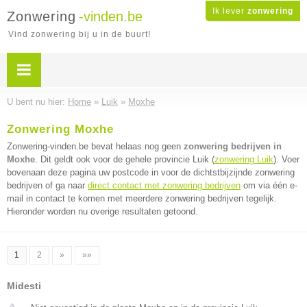
Ik lever
zonwering
Zonwering
-vinden.be
Vind zonwering bij u in de buurt!
U bent nu hier:
Home
»
Luik
»
Moxhe
Zonwering Moxhe
Zonwering-vinden.be bevat helaas nog geen
zonwering bedrijven in
Moxhe
. Dit geldt ook voor de gehele provincie Luik (
zonwering Luik
). Voer
bovenaan deze pagina uw postcode in voor de dichtstbijzijnde zonwering
bedrijven of ga naar
direct contact met zonwering bedrijven
om via één e-
mail in contact te komen met meerdere zonwering bedrijven tegelijk.
Hieronder worden nu overige resultaten getoond.
1
2
»
»»
Midesti