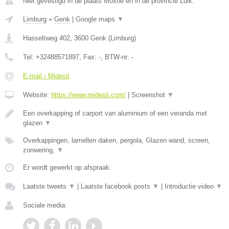
Niet gevestigd in de plaats Moxhe en in de provincie Luik.
Limburg
»
Genk
|
Google maps
▼
Hasseltweg 402
,
3600
Genk
(
Limburg
)
Tel:
+32488571897
, Fax:
-
, BTW-nr:
-
E-mail › Midesti
Website:
https://www.midesti.com/
|
Screenshot
▼
Een overkapping of carport van aluminium of een veranda met
glazen
▼
Overkappingen, lamellen daken, pergola, Glazen wand, screen,
zonwering,
▼
Er wordt gewerkt op afspraak.
Laatste tweets
▼
|
Laatste facebook posts
▼
|
Introductie video
▼
Sociale media: