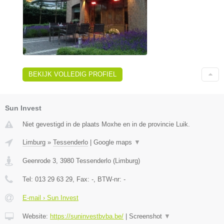
BEKIJK VOLLEDIG PROFIEL
Sun Invest
Niet gevestigd in de plaats Moxhe en in de provincie Luik.
Limburg
»
Tessenderlo
|
Google maps
▼
Geenrode 3
,
3980
Tessenderlo
(
Limburg
)
Tel:
013 29 63 29
, Fax:
-
, BTW-nr:
-
E-mail › Sun Invest
Website:
https://suninvestbvba.be/
|
Screenshot
▼