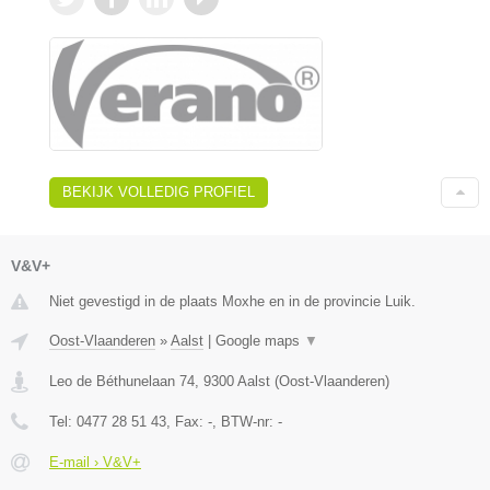
BEKIJK VOLLEDIG PROFIEL
V&V+
Niet gevestigd in de plaats Moxhe en in de provincie Luik.
Oost-Vlaanderen
»
Aalst
|
Google maps
▼
Leo de Béthunelaan 74
,
9300
Aalst
(
Oost-Vlaanderen
)
Tel:
0477 28 51 43
, Fax:
-
, BTW-nr:
-
E-mail › V&V+