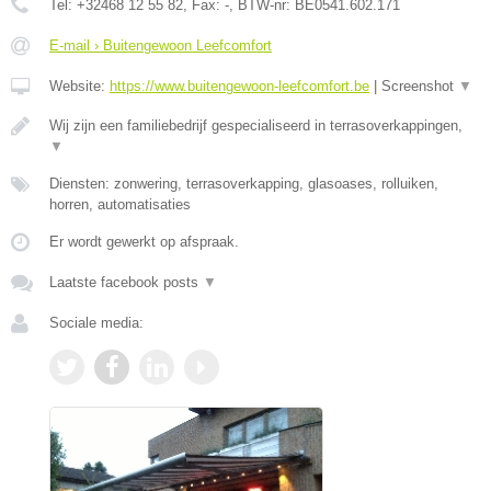
Tel:
+32468 12 55 82
, Fax:
-
, BTW-nr:
BE0541.602.171
E-mail › Buitengewoon Leefcomfort
Website:
https://www.buitengewoon-leefcomfort.be
|
Screenshot
▼
Wij zijn een familiebedrijf gespecialiseerd in terrasoverkappingen,
▼
Diensten: zonwering, terrasoverkapping, glasoases, rolluiken,
horren, automatisaties
Er wordt gewerkt op afspraak.
Laatste facebook posts
▼
Sociale media: