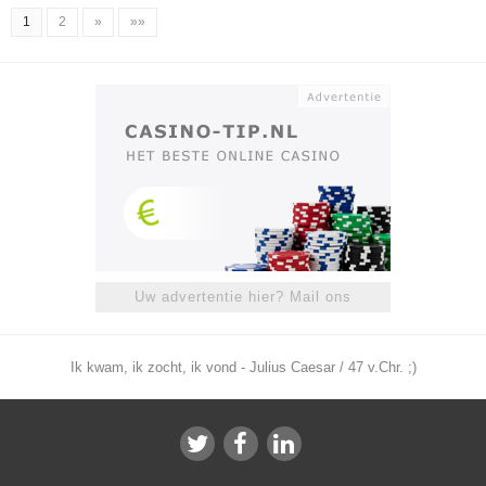
1
2
»
»»
Uw advertentie hier? Mail ons
Ik kwam, ik zocht, ik vond - Julius Caesar / 47 v.Chr. ;)